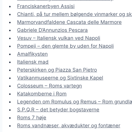
Franciskanerbyen Assisi
Chianti, på tur mellem bølgende vinmarker og sk
Marmorvandfaldene Cascata delle Marmore
Gabriele D’Annunzios Pescara
Vesuv – Italiensk vulkan ved Napoli
Pompeji – den glemte by uden for Napoli
Amalfikysten
Italiensk mad
Peterskirken og Piazza San Pietro
Vatikanmuseerne og Sixtinske Kapel
Colosseum – Roms vartegn
Katakomberne i Rom
Legenden om Romulus og Remus – Rom grundl
S.P.Q.R – det betyder bogstaverne
Roms 7 høje
Roms vandnæser, akvædukter og fontæner