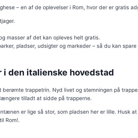
hese – en af de oplevelser i Rom, hvor der er gratis adg
tjager.
og masser af det kan opleves helt gratis.
 parker, pladser, udsigter og markeder – så du kan spar
r i den italienske hovedstad
 berømte trappetrin. Nyd livet og stemningen på trappen
ængere tilladt at sidde på trapperne.
tænen er lige så stor, som pladsen her er lille. Husk a
til Rom!.