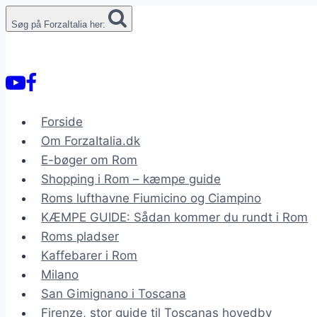
Fortsæt
Søg på ForzaItalia her:
til
indhold
Forside
Om ForzaItalia.dk
E-bøger om Rom
Shopping i Rom – kæmpe guide
Roms lufthavne Fiumicino og Ciampino
KÆMPE GUIDE: Sådan kommer du rundt i Rom
Roms pladser
Kaffebarer i Rom
Milano
San Gimignano i Toscana
Firenze, stor guide til Toscanas hovedby