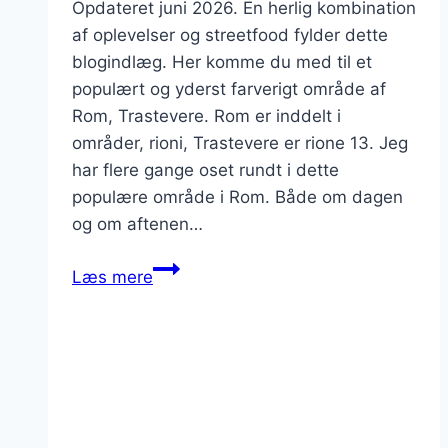
Opdateret juni 2026. En herlig kombination
af oplevelser og streetfood fylder dette
blogindlæg. Her komme du med til et
populært og yderst farverigt område af
Rom, Trastevere. Rom er inddelt i
områder, rioni, Trastevere er rione 13. Jeg
har flere gange oset rundt i dette
populære område i Rom. Både om dagen
og om aftenen…
Trastevere,
Læs mere
guide
til
oplevelser
og
streetfood