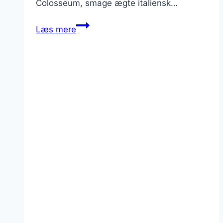
Colosseum, smage ægte italiensk…
10
Læs mere
uforglemmelige
oplevelser
i
Rom
–
som
du
kan
booke
direkte