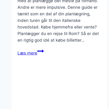
med at planlægge det meste på forhånd.
Andre er mere impulsive. Denne guide er
tænkt som en del af din planlægning,
inden turen går til den italienske
hovedstad. Købe hjemmefra eller vente?
Planlægger du en rejse til Rom? Så er det
en rigtig god idé at købe billetter…
Kæmpe
Læs mere
guide:
sådan
køber
du
billetter
online
til
seværdigheder