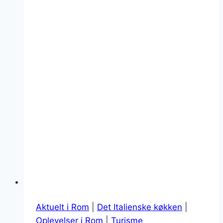
bøger
Aktuelt i Rom
|
Det Italienske køkken
|
Oplevelser i Rom
|
Turisme