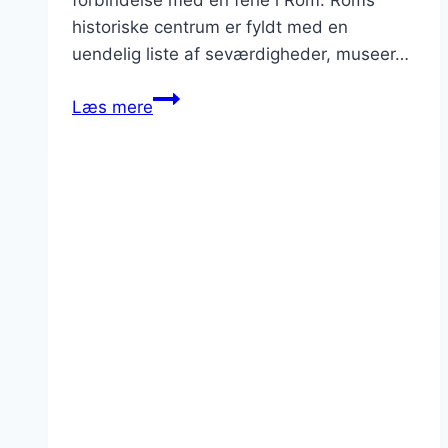
historiske centrum er fyldt med en
uendelig liste af seværdigheder, museer…
Hvor
Læs mere
mange
dage
er
nok
til
et
besøg
i
Rom
?