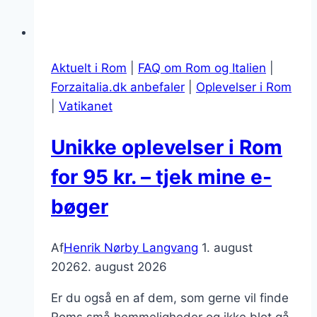
Aktuelt i Rom
|
FAQ om Rom og Italien
|
Forzaitalia.dk anbefaler
|
Oplevelser i Rom
|
Vatikanet
Unikke oplevelser i Rom
for 95 kr. – tjek mine e-
bøger
Af
Henrik Nørby Langvang
1. august
2026
2. august 2026
Er du også en af dem, som gerne vil finde
Roms små hemmeligheder og ikke blot gå