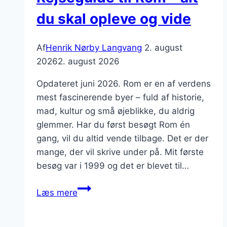
du skal opleve og vide
Af
Henrik Nørby Langvang
2. august
2026
2. august 2026
Opdateret juni 2026. Rom er en af verdens
mest fascinerende byer – fuld af historie,
mad, kultur og små øjeblikke, du aldrig
glemmer. Har du først besøgt Rom én
gang, vil du altid vende tilbage. Det er der
mange, der vil skrive under på. Mit første
besøg var i 1999 og det er blevet til…
Rejseguide
Læs mere
til
Rom