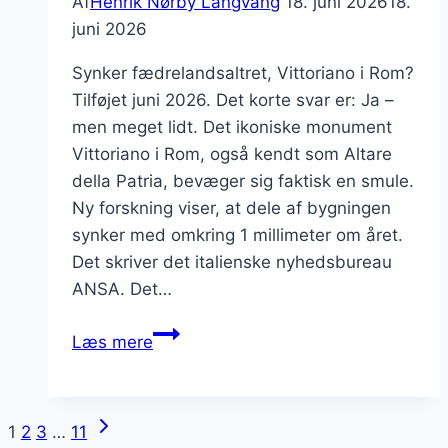
Af
Henrik Nørby Langvang
18. juni 2026
18.
juni 2026
Synker fædrelandsaltret, Vittoriano i Rom?
Tilføjet juni 2026. Det korte svar er: Ja –
men meget lidt. Det ikoniske monument
Vittoriano i Rom, også kendt som Altare
della Patria, bevæger sig faktisk en smule.
Ny forskning viser, at dele af bygningen
synker med omkring 1 millimeter om året.
Det skriver det italienske nyhedsbureau
ANSA. Det…
Synker
Læs mere
Vittoriano
i
Rom?
Næste
Side
1
2
3
…
11
Sandheden