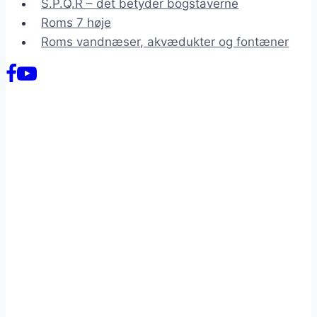
S.P.Q.R – det betyder bogstaverne
Roms 7 høje
Roms vandnæser, akvædukter og fontæner