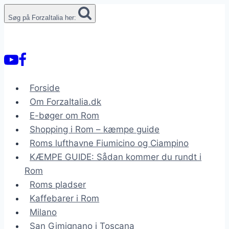
Fortsæt
Søg på ForzaItalia her:
til
indhold
Forside
Om ForzaItalia.dk
E-bøger om Rom
Shopping i Rom – kæmpe guide
Roms lufthavne Fiumicino og Ciampino
KÆMPE GUIDE: Sådan kommer du rundt i
Rom
Roms pladser
Kaffebarer i Rom
Milano
San Gimignano i Toscana