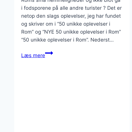
i fodsporene på alle andre turister ? Det er
netop den slags oplevelser, jeg har fundet
og skriver om i “50 unikke oplevelser i
Rom” og “NYE 50 unikke oplevelser i Rom”
“50 unikke oplevelser i Rom”. Nederst…
Unikke
Læs mere
oplevelser
i
Rom
for
95
kr.
–
tjek
mine
e-