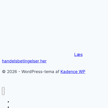
side
om
navigation
Altare
della
Patria
Læs
handelsbetingelser her
© 2026 - WordPress-tema af
Kadence WP
Forside
Om ForzaItalia.dk