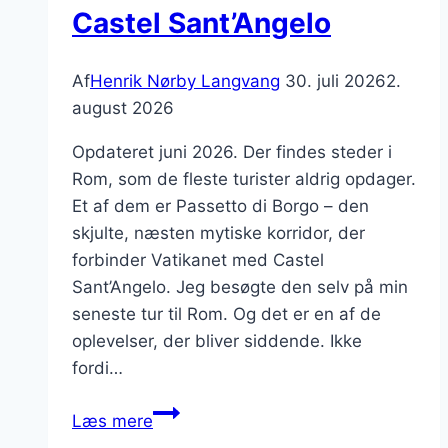
Castel Sant’Angelo
Af
Henrik Nørby Langvang
30. juli 2026
2.
august 2026
Opdateret juni 2026. Der findes steder i
Rom, som de fleste turister aldrig opdager.
Et af dem er Passetto di Borgo – den
skjulte, næsten mytiske korridor, der
forbinder Vatikanet med Castel
Sant’Angelo. Jeg besøgte den selv på min
seneste tur til Rom. Og det er en af de
oplevelser, der bliver siddende. Ikke
fordi…
Passettoen
Læs mere
i