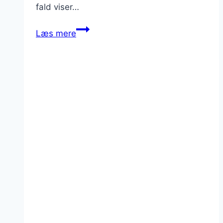
fald viser…
Alle
Læs mere
veje
fører
til
Rom