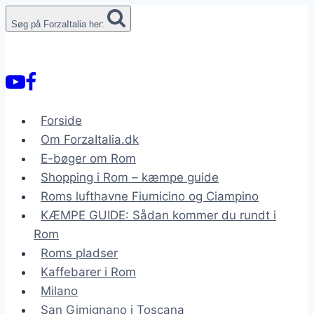
Fortsæt
Søg på ForzaItalia her:
til
indhold
Forside
Om ForzaItalia.dk
E-bøger om Rom
Shopping i Rom – kæmpe guide
Roms lufthavne Fiumicino og Ciampino
KÆMPE GUIDE: Sådan kommer du rundt i
Rom
Roms pladser
Kaffebarer i Rom
Milano
San Gimignano i Toscana