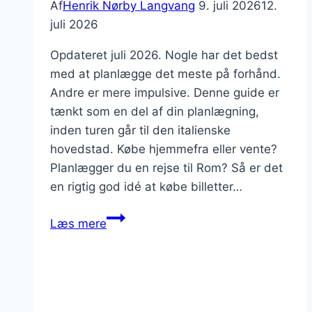
Af
Henrik Nørby Langvang
9. juli 2026
12.
juli 2026
Opdateret juli 2026. Nogle har det bedst
med at planlægge det meste på forhånd.
Andre er mere impulsive. Denne guide er
tænkt som en del af din planlægning,
inden turen går til den italienske
hovedstad. Købe hjemmefra eller vente?
Planlægger du en rejse til Rom? Så er det
en rigtig god idé at købe billetter…
Kæmpe
Læs mere
guide:
sådan
køber
du
billetter