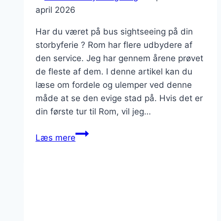
april 2026
Har du været på bus sightseeing på din
storbyferie ? Rom har flere udbydere af
den service. Jeg har gennem årene prøvet
de fleste af dem. I denne artikel kan du
læse om fordele og ulemper ved denne
måde at se den evige stad på. Hvis det er
din første tur til Rom, vil jeg…
Tag
Læs mere
på
sightseeing
med
BIGBUS
rundt
i