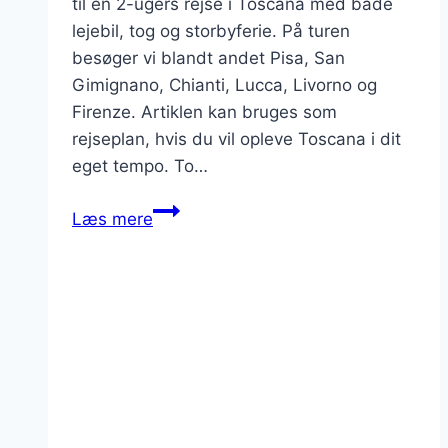
til en 2-ugers rejse i Toscana med både
lejebil, tog og storbyferie. På turen
besøger vi blandt andet Pisa, San
Gimignano, Chianti, Lucca, Livorno og
Firenze. Artiklen kan bruges som
rejseplan, hvis du vil opleve Toscana i dit
eget tempo. To…
Toscana,
Læs mere
2
ugers
roadtrip
i
bil,
tog
og
storbyferie