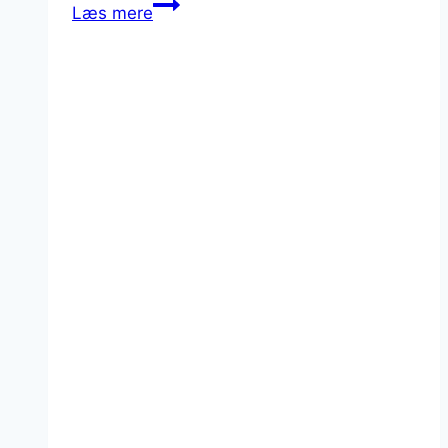
Michelangelo
Læs mere
–
den
italienske
multikunstner