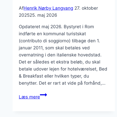
Af
Henrik Nørby Langvang
27. oktober
2025
25. maj 2026
Opdateret maj 2026. Bystyret i Rom
indførte en kommunal turistskat
(contributo di soggiorno) tilbage den 1.
januar 2011, som skal betales ved
overnatning i den italienske hovedstad.
Det er således et ekstra beløb, du skal
betale udover lejen for hotelværelset, Bed
& Breakfast eller hvilken typer, du
benytter. Det er rart at vide på forhånd,…
Kommunal
Læs mere
turistskat
når
du