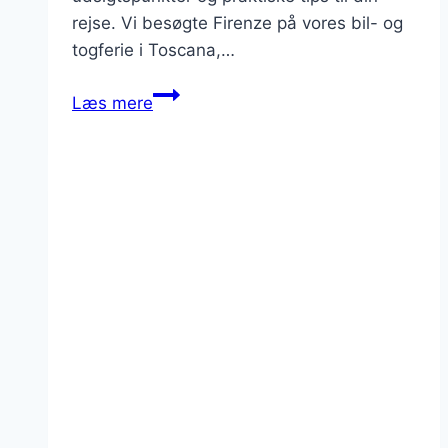
rejse. Vi besøgte Firenze på vores bil- og
togferie i Toscana,…
Firenze,
Læs mere
stor
guide
til
Toscanas
hovedby