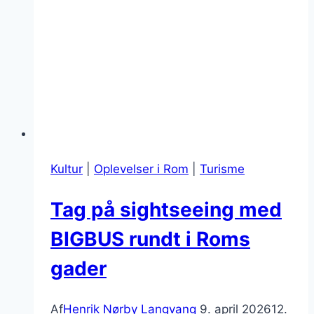
Kultur
|
Oplevelser i Rom
|
Turisme
Tag på sightseeing med
BIGBUS rundt i Roms
gader
Af
Henrik Nørby Langvang
9. april 2026
12.