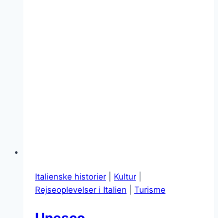
Roms
gader
Italienske historier
|
Kultur
|
Rejseoplevelser i Italien
|
Turisme
Unesco,