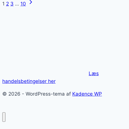
Næste
Side
1
2
3
…
10
overnatter
side
i
navigation
Rom
Læs
handelsbetingelser her
© 2026 - WordPress-tema af
Kadence WP