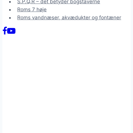
S.P.Q.R – det betyder bogstaverne
Roms 7 høje
Roms vandnæser, akvædukter og fontæner