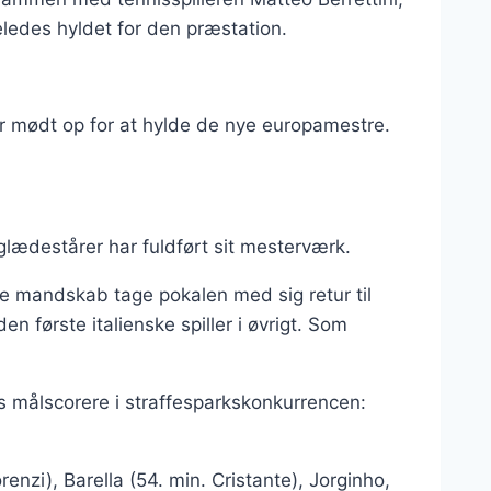
geledes hyldet for den præstation.
ar mødt op for at hylde de nye europamestre.
glædestårer har fuldført sit mesterværk.
le mandskab tage pokalen med sig retur til
 første italienske spiller i øvrigt. Som
ens målscorere i straffesparkskonkurrencen:
nzi), Barella (54. min. Cristante), Jorginho,