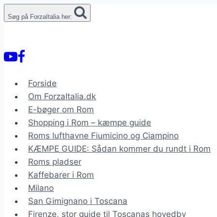
Fortsæt
Søg på ForzaItalia her:
til
indhold
Forside
Om ForzaItalia.dk
E-bøger om Rom
Shopping i Rom – kæmpe guide
Roms lufthavne Fiumicino og Ciampino
KÆMPE GUIDE: Sådan kommer du rundt i Rom
Roms pladser
Kaffebarer i Rom
Milano
San Gimignano i Toscana
Firenze, stor guide til Toscanas hovedby