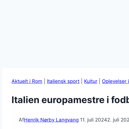
Aktuelt i Rom
|
Italiensk sport
|
Kultur
|
Oplevelser 
Italien europamestre i fo
Af
Henrik Nørby Langvang
11. juli 2024
2. juli 20