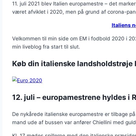
11. juli 2021 blev Italien europamestre – det marke
været afviklet i 2020, men på grund af corona-pand
Italiens 
Velkommen til min side om EM i fodbold 2020 i 20
min liveblog fra start til slut.
Køb din italienske landsholdstrøje
12. juli – europamestrene hyldes i
De nykårede italienske europamestre er tilbage på i
mand ude af bussen var anfører Chiellini med gul
Kl. 17 mødes spillerne med den italienske præsiden