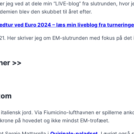
rer jeg ved at dele min “LIVE-blog” fra slutrunden, hvor 
emien blev den skubbet til året efter.
nedtur ved Euro 2024 – læs min liveblog fra turnering
21. Her skriver jeg om EM-slutrunden med fokus på det
 her >>
 Rom
taliensk jord. Via Fiumicino-lufthavnen er spillerne anko
dkrone på hovedet og ikke mindst EM-trofæet.
t Sergio Mattarella i
Quirinale-paladset
. I øvrigt også