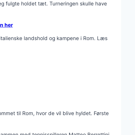
jeg fulgte holdet tæt. Turneringen skulle have
en her
 italienske landshold og kampene i Rom. Læs
mmet til Rom, hvor de vil blive hyldet. Første
 sammen med tennisspilleren Matteo Berrettini,