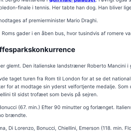
mbledon-finale i tennis. Her tabte han dog. Han bliver li
e modtages af premierminister Mario Draghi.
em Roms gader i en åben bus, hvor tusindvis af romere v
traffesparkskonkurrence
er glemt. Den italienske landstræner Roberto Mancini i 
vde taget turen fra Rom til London for at se det nationa
 for at modtage sin yderst velfortjente medalje. Som den
lini til sidst trofæet som bevis på sejren.
 Bonucci (67. min.) Efter 90 minutter og forlænget. Itali
nho brændte.
 Di Lorenzo, Bonucci, Chiellini, Emerson (118. min. Flore