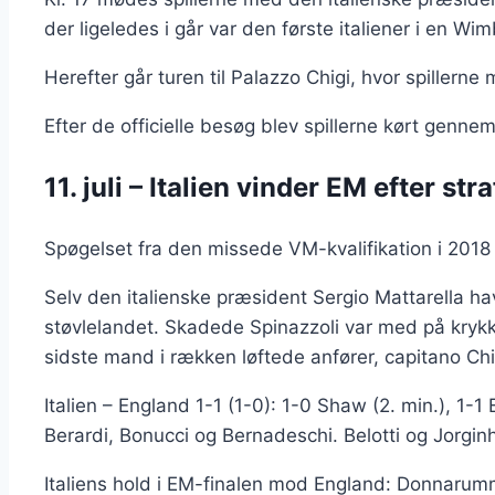
der ligeledes i går var den første italiener i en Wi
Herefter går turen til Palazzo Chigi, hvor spillern
Efter de officielle besøg blev spillerne kørt genn
11. juli – Italien vinder EM efter s
Spøgelset fra den missede VM-kvalifikation i 2018 
Selv den italienske præsident Sergio Mattarella ha
støvlelandet. Skadede Spinazzoli var med på krykker
sidste mand i rækken løftede anfører, capitano Chiel
Italien – England 1-1 (1-0): 1-0 Shaw (2. min.), 1-1
Berardi, Bonucci og Bernadeschi. Belotti og Jorgi
Italiens hold i EM-finalen mod England: Donnarumma,