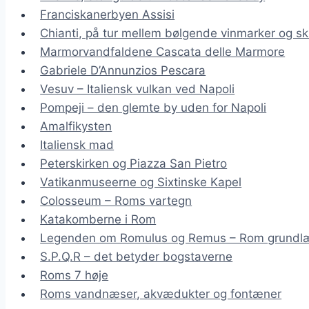
Franciskanerbyen Assisi
Chianti, på tur mellem bølgende vinmarker og sk
Marmorvandfaldene Cascata delle Marmore
Gabriele D’Annunzios Pescara
Vesuv – Italiensk vulkan ved Napoli
Pompeji – den glemte by uden for Napoli
Amalfikysten
Italiensk mad
Peterskirken og Piazza San Pietro
Vatikanmuseerne og Sixtinske Kapel
Colosseum – Roms vartegn
Katakomberne i Rom
Legenden om Romulus og Remus – Rom grundl
S.P.Q.R – det betyder bogstaverne
Roms 7 høje
Roms vandnæser, akvædukter og fontæner