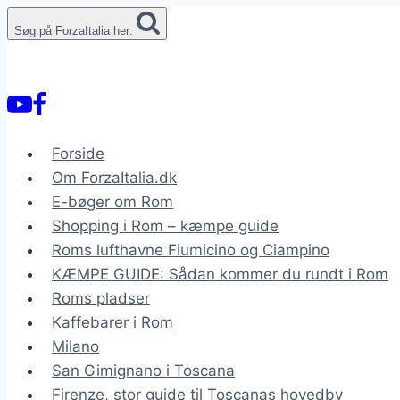
Fortsæt
Søg på ForzaItalia her:
til
indhold
Forside
Om ForzaItalia.dk
E-bøger om Rom
Shopping i Rom – kæmpe guide
Roms lufthavne Fiumicino og Ciampino
KÆMPE GUIDE: Sådan kommer du rundt i Rom
Roms pladser
Kaffebarer i Rom
Milano
San Gimignano i Toscana
Firenze, stor guide til Toscanas hovedby