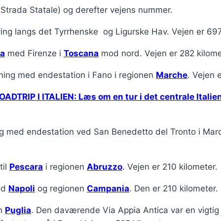
(Strada Statale) og derefter vejens nummer.
ing langs det Tyrrhenske og Ligurske Hav. Vejen er 697
a
med Firenze i
Toscana
mod nord. Vejen er 282 kilome
ning med endestation i Fano i regionen
Marche
. Vejen 
OADTRIP I ITALIEN: Læs om en tur i det centrale Italie
ing med endestation ved San Benedetto del Tronto i March
til
Pescara
i regionen
Abruzzo
.
Vejen er 210 kilometer.
mod
Napoli
og regionen
Campania
. Den er 210 kilometer.
en
Puglia
. Den daværende Via Appia Antica var en vigti