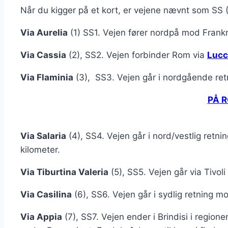
Når du kigger på et kort, er vejene nævnt som SS 
Via Aurelia
(1) SS1. Vejen fører nordpå mod Frankr
Via Cassia
(2), SS2. Vejen forbinder Rom via
Lucc
Via Flaminia
(3), SS3. Vejen går i nordgående ret
PÅ R
Via Salaria
(4), SS4. Vejen går i nord/vestlig retn
kilometer.
Via Tiburtina Valeria
(5), SS5. Vejen går via Tivoli 
Via Casilina
(6), SS6. Vejen går i sydlig retning 
Via Appia
(7), SS7. Vejen ender i Brindisi i region