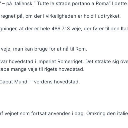
om” – på Italiensk ” Tutte le strade portano a Roma” I de
r regnet på, om der i virkeligheden er hold i udtrykket.
ninger, at der er hele 486.713 veje, der fører til den It
 veje, man kan bruge for at nå til Rom.
var hovedstad i imperiet Romerriget. Det strakte sig ove
abe mange veje til rigets hovedstad.
e Caput Mundi – verdens hovedstad.
af vejnet som fortsat anvendes i dag. Omkring den ital