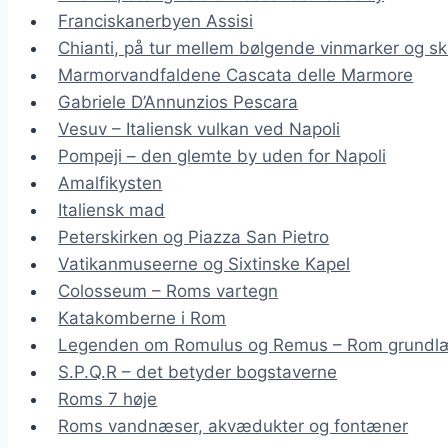
Franciskanerbyen Assisi
Chianti, på tur mellem bølgende vinmarker og sk
Marmorvandfaldene Cascata delle Marmore
Gabriele D’Annunzios Pescara
Vesuv – Italiensk vulkan ved Napoli
Pompeji – den glemte by uden for Napoli
Amalfikysten
Italiensk mad
Peterskirken og Piazza San Pietro
Vatikanmuseerne og Sixtinske Kapel
Colosseum – Roms vartegn
Katakomberne i Rom
Legenden om Romulus og Remus – Rom grundl
S.P.Q.R – det betyder bogstaverne
Roms 7 høje
Roms vandnæser, akvædukter og fontæner