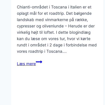
Chianti-området i Toscana i Italien er et
oplagt mål for et roadtrip. Det bølgende
landskab med vinmarkerne på række,
cypresser og olivenlunde – Herude er der
virkelig højt til loftet. I dette blogindlæg
kan du læse om vores tur, hvor vi kørte
rundt i området i 2 dage i forbindelse med
vores roadtrip i Toscana….
Chianti,
Læs mere
på
tur
mellem
bølgende
vinmarker
og