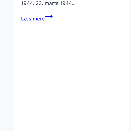
1944. 23. marts 1944…
Mausoleo
Læs mere
Fosse
Ardeatine
i
Rom