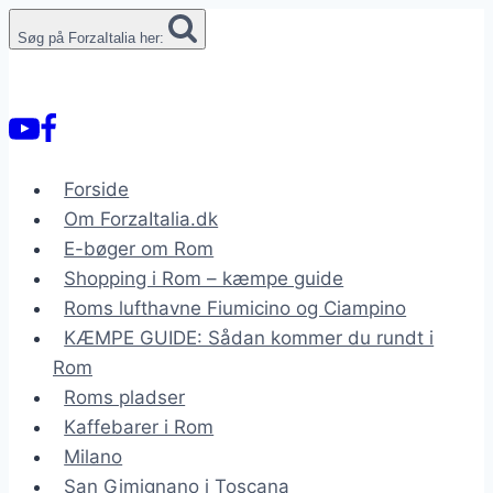
Fortsæt
Søg på ForzaItalia her:
til
indhold
Forside
Om ForzaItalia.dk
E-bøger om Rom
Shopping i Rom – kæmpe guide
Roms lufthavne Fiumicino og Ciampino
KÆMPE GUIDE: Sådan kommer du rundt i
Rom
Roms pladser
Kaffebarer i Rom
Milano
San Gimignano i Toscana