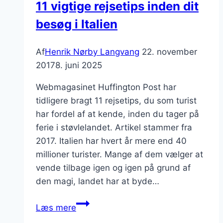
11 vigtige rejsetips inden dit
besøg i Italien
Af
Henrik Nørby Langvang
22. november
2017
8. juni 2025
Webmagasinet Huffington Post har
tidligere bragt 11 rejsetips, du som turist
har fordel af at kende, inden du tager på
ferie i støvlelandet. Artikel stammer fra
2017. Italien har hvert år mere end 40
millioner turister. Mange af dem vælger at
vende tilbage igen og igen på grund af
den magi, landet har at byde…
11
Læs mere
vigtige