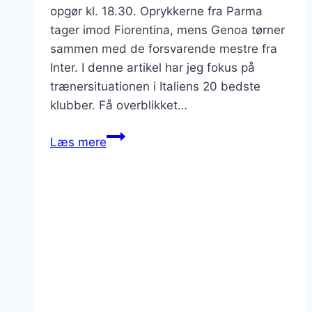
opgør kl. 18.30. Oprykkerne fra Parma
tager imod Fiorentina, mens Genoa tørner
sammen med de forsvarende mestre fra
Inter. I denne artikel har jeg fokus på
trænersituationen i Italiens 20 bedste
klubber. Få overblikket…
Kæmpe
Læs mere
optakt:
cheftrænerne
i
de
20
Serie
A
klubber
i