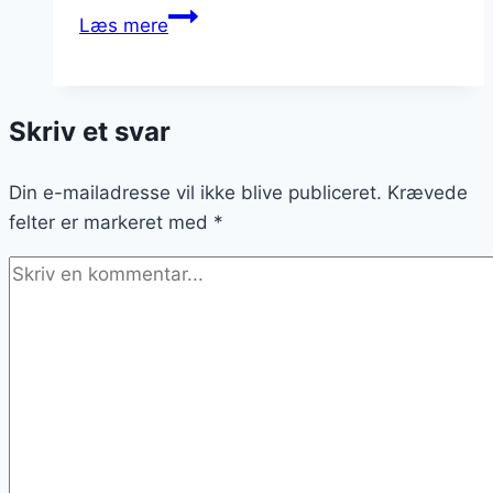
Så
Læs mere
ruller
fodbolden
igen
Skriv et svar
i
Støvlelandet
Din e-mailadresse vil ikke blive publiceret.
Krævede
felter er markeret med
*