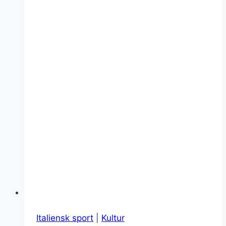
Italien
Italiensk sport
|
Kultur