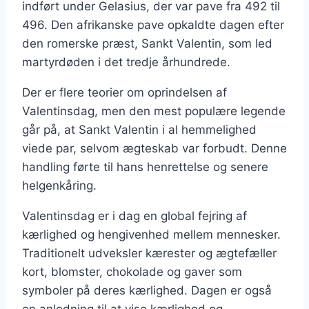
indført under Gelasius, der var pave fra 492 til
496. Den afrikanske pave opkaldte dagen efter
den romerske præst, Sankt Valentin, som led
martyrdøden i det tredje århundrede.
Der er flere teorier om oprindelsen af
Valentinsdag, men den mest populære legende
går på, at Sankt Valentin i al hemmelighed
viede par, selvom ægteskab var forbudt. Denne
handling førte til hans henrettelse og senere
helgenkåring.
Valentinsdag er i dag en global fejring af
kærlighed og hengivenhed mellem mennesker.
Traditionelt udveksler kærester og ægtefæller
kort, blomster, chokolade og gaver som
symboler på deres kærlighed. Dagen er også
en anledning til at vise kærlighed og