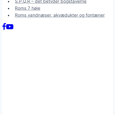
S.P.Q.R – det betyder bogstaverne
Roms 7 høje
Roms vandnæser, akvædukter og fontæner