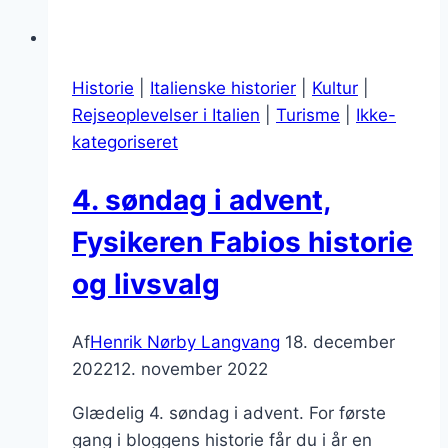
Historie
|
Italienske historier
|
Kultur
|
Rejseoplevelser i Italien
|
Turisme
|
Ikke-
kategoriseret
4. søndag i advent,
Fysikeren Fabios historie
og livsvalg
Af
Henrik Nørby Langvang
18. december
2022
12. november 2022
Glædelig 4. søndag i advent. For første
gang i bloggens historie får du i år en