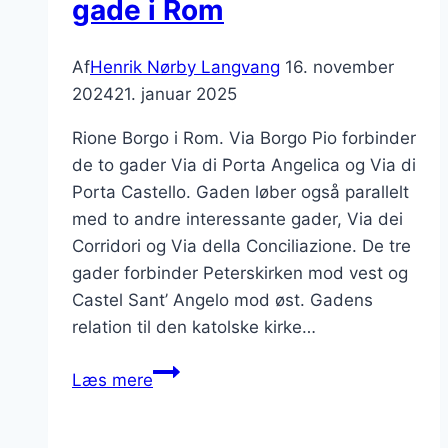
gade i Rom
Af
Henrik Nørby Langvang
16. november
2024
21. januar 2025
Rione Borgo i Rom. Via Borgo Pio forbinder
de to gader Via di Porta Angelica og Via di
Porta Castello. Gaden løber også parallelt
med to andre interessante gader, Via dei
Corridori og Via della Conciliazione. De tre
gader forbinder Peterskirken mod vest og
Castel Sant’ Angelo mod øst. Gadens
relation til den katolske kirke…
Via
Læs mere
Borgo
Pio,