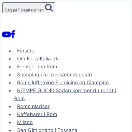
Fortsæt
Søg på ForzaItalia her:
til
indhold
Forside
Om ForzaItalia.dk
E-bøger om Rom
Shopping i Rom – kæmpe guide
Roms lufthavne Fiumicino og Ciampino
KÆMPE GUIDE: Sådan kommer du rundt i
Rom
Roms pladser
Kaffebarer i Rom
Milano
San Gimignano i Toscana