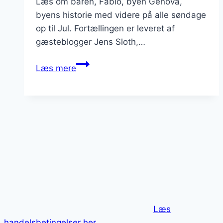
Læs om baren, Fabio, byen Genova,
byens historie med videre på alle søndage
op til Jul. Fortællingen er leveret af
gæsteblogger Jens Sloth,…
3.
Læs mere
søndag
i
advent,
Bogcafé
og
bar
i
kirke
med
Martini,
Læs
Mozart
handelsbetingelser her