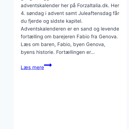
adventskalender her på ForzaItalia.dk. Her
4. søndag i advent samt Juleaftensdag får
du fjerde og sidste kapitel.
Adventskalenderen er en sand og levende
fortælling om barejeren Fabio fra Genova.
Læs om baren, Fabio, byen Genova,
byens historie. Fortællingen er…
4.
Læs mere
søndag
i
advent,
Fysikeren
Fabios
historie
og
livsvalg