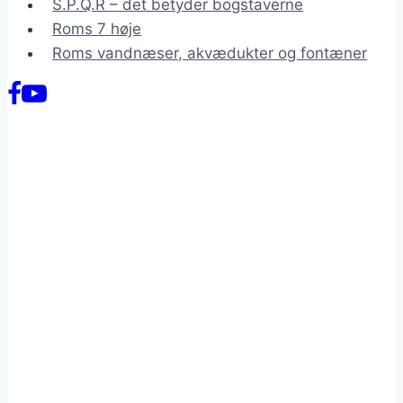
S.P.Q.R – det betyder bogstaverne
Roms 7 høje
Roms vandnæser, akvædukter og fontæner