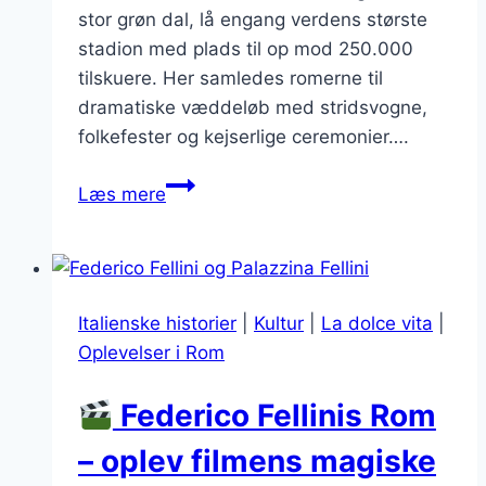
stor grøn dal, lå engang verdens største
stadion med plads til op mod 250.000
tilskuere. Her samledes romerne til
dramatiske væddeløb med stridsvogne,
folkefester og kejserlige ceremonier….
Circus
Læs mere
Maximus
i
Rom
–
Italienske historier
|
Kultur
|
La dolce vita
|
historie,
Oplevelser i Rom
fakta
og
Federico Fellinis Rom
oplevelser
– oplev filmens magiske