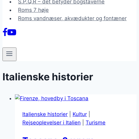
S.P.Q.R – det betyder bogstaverne
Roms 7 høje
Roms vandnæser, akvædukter og fontæner
Italienske historier
Italienske historier
|
Kultur
|
Rejseoplevelser i Italien
|
Turisme