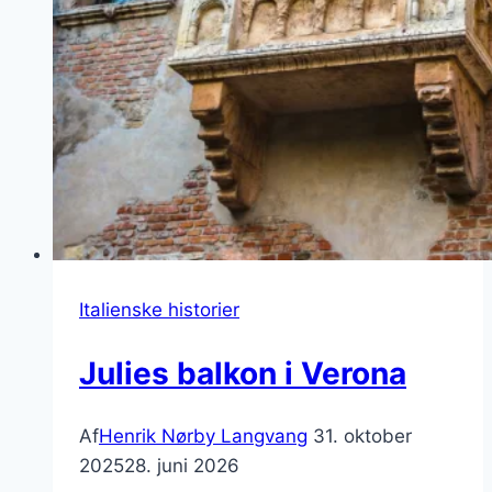
Italienske historier
Julies balkon i Verona
Af
Henrik Nørby Langvang
31. oktober
2025
28. juni 2026