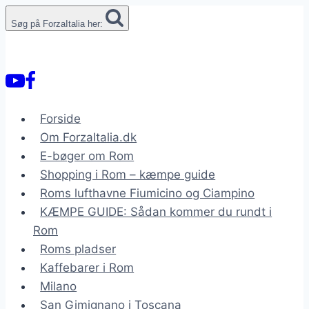
Fortsæt
Søg på ForzaItalia her:
til
indhold
Forside
Om ForzaItalia.dk
E-bøger om Rom
Shopping i Rom – kæmpe guide
Roms lufthavne Fiumicino og Ciampino
KÆMPE GUIDE: Sådan kommer du rundt i
Rom
Roms pladser
Kaffebarer i Rom
Milano
San Gimignano i Toscana