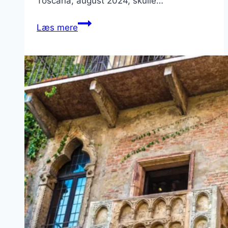
Toscana, august 2024, skulle…
Andrea
Læs mere
Bocellis
Lajatico
og
Teatro
del
Silenzio