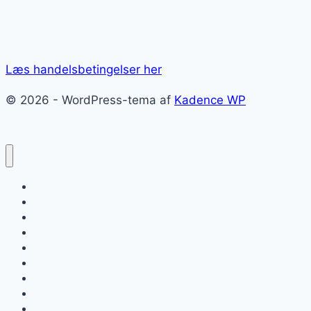
Læs handelsbetingelser her
© 2026 - WordPress-tema af
Kadence WP
Forside
Om ForzaItalia.dk
E-bøger om Rom
Shopping i Rom – kæmpe guide
Roms lufthavne Fiumicino og Ciampino
KÆMPE GUIDE: Sådan kommer du rundt i Rom
Roms pladser
Kaffebarer i Rom
Milano