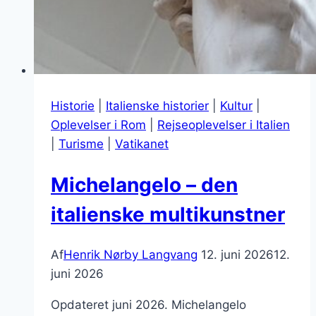
Historie
|
Italienske historier
|
Kultur
|
Oplevelser i Rom
|
Rejseoplevelser i Italien
|
Turisme
|
Vatikanet
Michelangelo – den
italienske multikunstner
Af
Henrik Nørby Langvang
12. juni 2026
12.
juni 2026
Opdateret juni 2026. Michelangelo