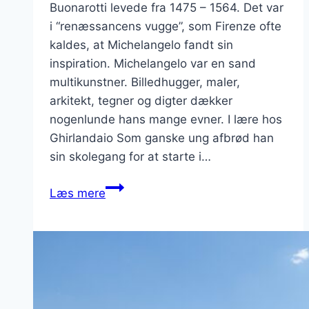
Buonarotti levede fra 1475 – 1564. Det var
i “renæssancens vugge”, som Firenze ofte
kaldes, at Michelangelo fandt sin
inspiration. Michelangelo var en sand
multikunstner. Billedhugger, maler,
arkitekt, tegner og digter dækker
nogenlunde hans mange evner. I lære hos
Ghirlandaio Som ganske ung afbrød han
sin skolegang for at starte i…
Michelangelo
Læs mere
–
den
italienske
multikunstner