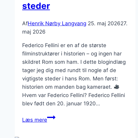
steder
Af
Henrik Nørby Langvang
25. maj 2026
27.
maj 2026
Federico Fellini er en af de største
filminstruktører i historien – og ingen har
skildret Rom som ham. I dette blogindlæg
tager jeg dig med rundt til nogle af de
vigtigste steder i hans Rom. Men først:
historien om manden bag kameraet.
Hvem var Federico Fellini? Federico Fellini
blev født den 20. januar 1920…
Læs mere
Federico
Fellinis