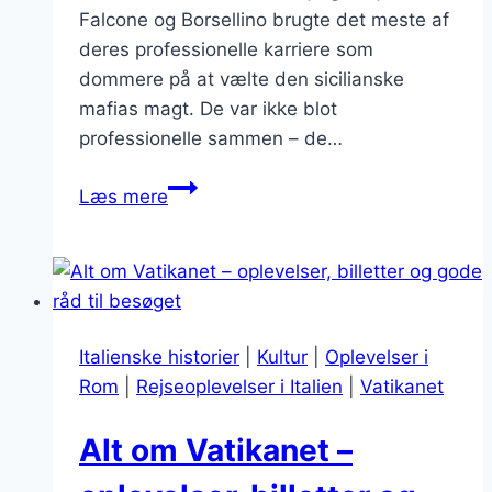
Falcone og Borsellino brugte det meste af
deres professionelle karriere som
dommere på at vælte den sicilianske
mafias magt. De var ikke blot
professionelle sammen – de…
Giovanni
Læs mere
Falcone
og
Paolo
Borsellino
–
Italienske historier
|
Kultur
|
Oplevelser i
dommerne
Rom
|
Rejseoplevelser i Italien
|
Vatikanet
fra
Sicilien
Alt om Vatikanet –