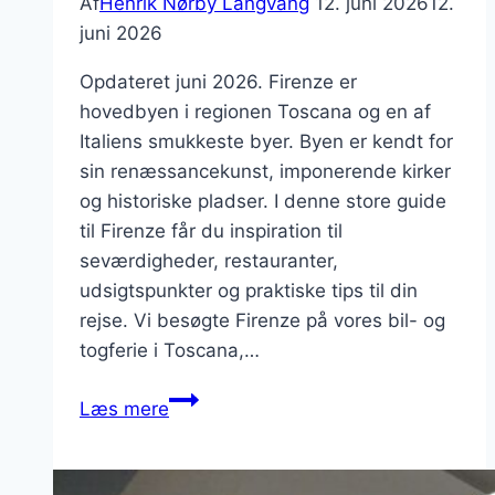
Af
Henrik Nørby Langvang
12. juni 2026
12.
juni 2026
Opdateret juni 2026. Firenze er
hovedbyen i regionen Toscana og en af
Italiens smukkeste byer. Byen er kendt for
sin renæssancekunst, imponerende kirker
og historiske pladser. I denne store guide
til Firenze får du inspiration til
seværdigheder, restauranter,
udsigtspunkter og praktiske tips til din
rejse. Vi besøgte Firenze på vores bil- og
togferie i Toscana,…
Firenze,
Læs mere
stor
guide
til