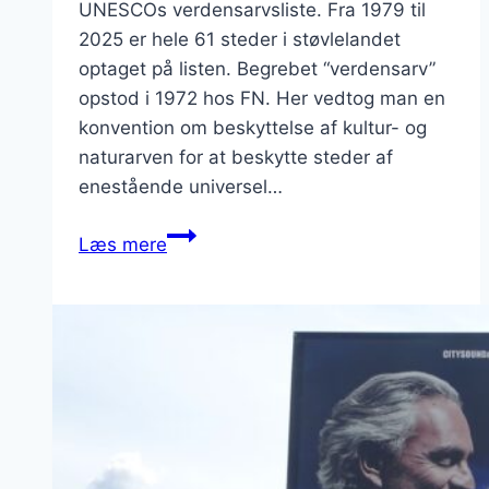
UNESCOs verdensarvsliste. Fra 1979 til
2025 er hele 61 steder i støvlelandet
optaget på listen. Begrebet “verdensarv”
opstod i 1972 hos FN. Her vedtog man en
konvention om beskyttelse af kultur- og
naturarven for at beskytte steder af
enestående universel…
Unesco,
Læs mere
verdensarvsliste
–
se
alle
61
steder
i
Italien