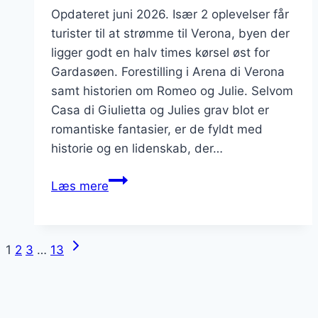
Opdateret juni 2026. Især 2 oplevelser får
turister til at strømme til Verona, byen der
ligger godt en halv times kørsel øst for
Gardasøen. Forestilling i Arena di Verona
samt historien om Romeo og Julie. Selvom
Casa di Giulietta og Julies grav blot er
romantiske fantasier, er de fyldt med
historie og en lidenskab, der…
Julies
Læs mere
balkon
i
Verona
Næste
Side
1
2
3
…
13
side
navigation