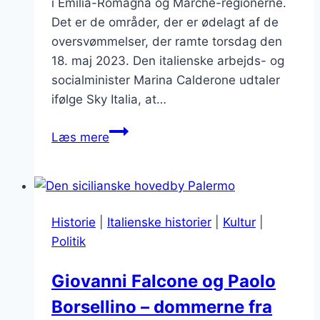
i Emilia-Romagna og Marche-regionerne.
Det er de områder, der er ødelagt af de
oversvømmelser, der ramte torsdag den
18. maj 2023. Den italienske arbejds- og
socialminister Marina Calderone udtaler
ifølge Sky Italia, at…
Lamborghini
Læs mere
aflyser
mærkedag
–
støtter
Historie
|
Italienske historier
|
Kultur
|
ofrene
Politik
i
Emilia-
Giovanni Falcone og Paolo
Romagna
Borsellino – dommerne fra