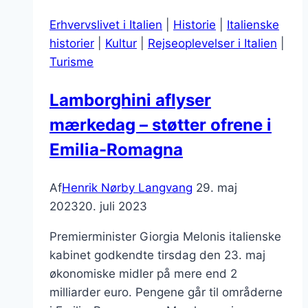
Erhvervslivet i Italien
|
Historie
|
Italienske
historier
|
Kultur
|
Rejseoplevelser i Italien
|
Turisme
Lamborghini aflyser
mærkedag – støtter ofrene i
Emilia-Romagna
Af
Henrik Nørby Langvang
29. maj
2023
20. juli 2023
Premierminister Giorgia Melonis italienske
kabinet godkendte tirsdag den 23. maj
økonomiske midler på mere end 2
milliarder euro. Pengene går til områderne