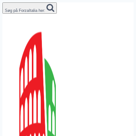
Fortsæt
Søg på ForzaItalia her:
til
indhold