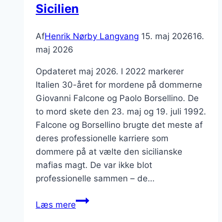
Sicilien
Af
Henrik Nørby Langvang
15. maj 2026
16.
maj 2026
Opdateret maj 2026. I 2022 markerer
Italien 30-året for mordene på dommerne
Giovanni Falcone og Paolo Borsellino. De
to mord skete den 23. maj og 19. juli 1992.
Falcone og Borsellino brugte det meste af
deres professionelle karriere som
dommere på at vælte den sicilianske
mafias magt. De var ikke blot
professionelle sammen – de…
Giovanni
Læs mere
Falcone