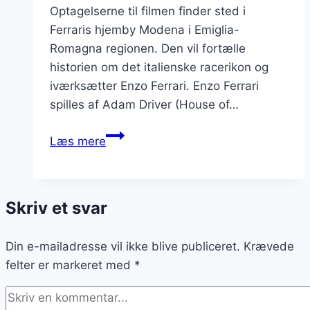
Optagelserne til filmen finder sted i
Ferraris hjemby Modena i Emiglia-
Romagna regionen. Den vil fortælle
historien om det italienske racerikon og
iværksætter Enzo Ferrari. Enzo Ferrari
spilles af Adam Driver (House of…
Enzo
Læs mere
Ferrari
–
optagelser
Skriv et svar
til
ny
Din e-mailadresse vil ikke blive publiceret.
film
Krævede
felter er markeret med
er
*
i
gang