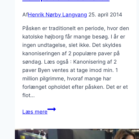
Af
Henrik Nørby Langvang
25. april 2014
Påsken er traditionelt en periode, hvor den
katolske højborg får mange besøg. I år er
ingen undtagelse, slet ikke. Det skyldes
kanoniseringen af 2 populære paver på
søndag. Læs også : Kanonisering af 2
paver Byen ventes at tage imod min. 1
million pilgrimme, hvoraf mange har
forlænget opholdet efter påsken. Det er et
flot…
Rom
Læs mere
på
den
anden