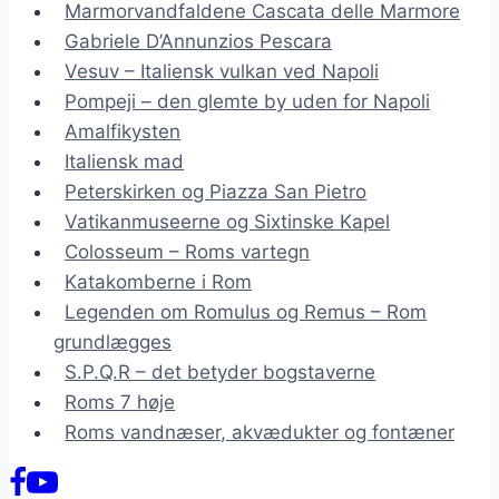
Marmorvandfaldene Cascata delle Marmore
Gabriele D’Annunzios Pescara
Vesuv – Italiensk vulkan ved Napoli
Pompeji – den glemte by uden for Napoli
Amalfikysten
Italiensk mad
Peterskirken og Piazza San Pietro
Vatikanmuseerne og Sixtinske Kapel
Colosseum – Roms vartegn
Katakomberne i Rom
Legenden om Romulus og Remus – Rom
grundlægges
S.P.Q.R – det betyder bogstaverne
Roms 7 høje
Roms vandnæser, akvædukter og fontæner