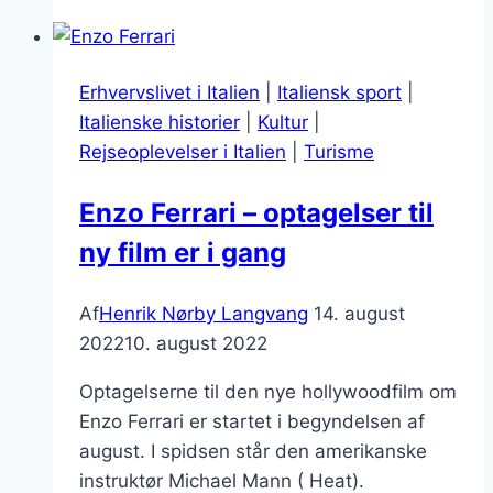
og
Paolo
Borsellino
Erhvervslivet i Italien
|
Italiensk sport
|
–
Italienske historier
|
Kultur
|
dommerne
Rejseoplevelser i Italien
|
Turisme
fra
Sicilien
Enzo Ferrari – optagelser til
ny film er i gang
Af
Henrik Nørby Langvang
14. august
2022
10. august 2022
Optagelserne til den nye hollywoodfilm om
Enzo Ferrari er startet i begyndelsen af
august. I spidsen står den amerikanske
instruktør Michael Mann ( Heat).