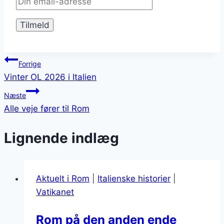
Indlægsnavigation
Forrige
Vinter OL 2026 i Italien
Næste
Alle veje fører til Rom
Lignende indlæg
Aktuelt i Rom
|
Italienske historier
|
Vatikanet
Rom på den anden ende