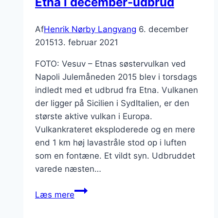
Etna i december-udbrud
Af
Henrik Nørby Langvang
6. december
2015
13. februar 2021
FOTO: Vesuv – Etnas søstervulkan ved
Napoli Julemåneden 2015 blev i torsdags
indledt med et udbrud fra Etna. Vulkanen
der ligger på Sicilien i SydItalien, er den
største aktive vulkan i Europa.
Vulkankrateret eksploderede og en mere
end 1 km høj lavastråle stod op i luften
som en fontæne. Et vildt syn. Udbruddet
varede næsten…
Etna
Læs mere
i
december-