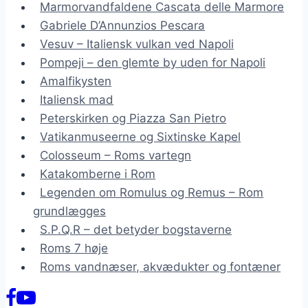
Marmorvandfaldene Cascata delle Marmore
Gabriele D’Annunzios Pescara
Vesuv – Italiensk vulkan ved Napoli
Pompeji – den glemte by uden for Napoli
Amalfikysten
Italiensk mad
Peterskirken og Piazza San Pietro
Vatikanmuseerne og Sixtinske Kapel
Colosseum – Roms vartegn
Katakomberne i Rom
Legenden om Romulus og Remus – Rom
grundlægges
S.P.Q.R – det betyder bogstaverne
Roms 7 høje
Roms vandnæser, akvædukter og fontæner