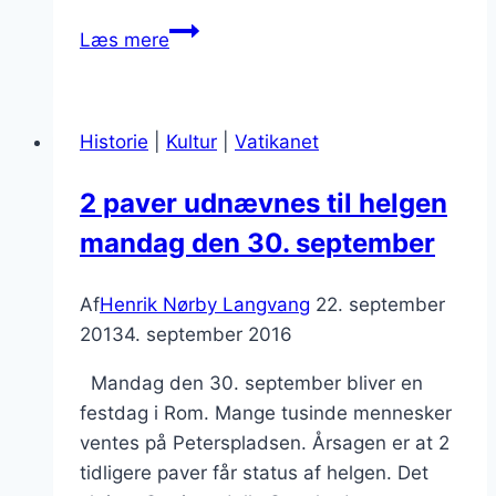
Præsidentvalg
Læs mere
2022
i
Italien
Historie
|
Kultur
|
Vatikanet
–
Sergio
2 paver udnævnes til helgen
Mattarella
mandag den 30. september
genvalgt
Af
Henrik Nørby Langvang
22. september
2013
4. september 2016
Mandag den 30. september bliver en
festdag i Rom. Mange tusinde mennesker
ventes på Peterspladsen. Årsagen er at 2
tidligere paver får status af helgen. Det