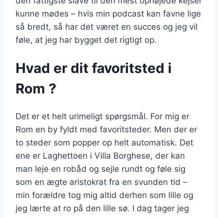
den fattigste slave til den mest ophøjede kejser
kunne mødes – hvis min podcast kan favne lige
så bredt, så har det været en succes og jeg vil
føle, at jeg har bygget det rigtigt op.
Hvad er dit favoritsted i
Rom ?
Det er et helt urimeligt spørgsmål. For mig er
Rom en by fyldt med favoritsteder. Men der er
to steder som popper op helt automatisk. Det
ene er Laghettoen i Villa Borghese, der kan
man leje en robåd og sejle rundt og føle sig
som en ægte aristokrat fra en svunden tid –
min forældre tog mig altid derhen som lille og
jeg lærte at ro på den lille sø. I dag tager jeg