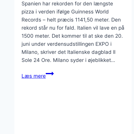
Spanien har rekorden for den længste
pizza i verden ifølge Guinness World
Records – helt præcis 1141,50 meter. Den
rekord står nu for fald. Italien vil lave en på
1500 meter. Det kommer til at ske den 20.
juni under verdensudstillingen EXPO i
Milano, skriver det Italienske dagblad Il
Sole 24 Ore. Milano syder i øjeblikket…
Pizza-
Læs mere
rekord
skal
tilbage
til
Italien