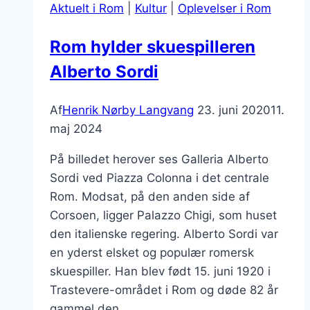
Aktuelt i Rom
|
Kultur
|
Oplevelser i Rom
Rom hylder skuespilleren
Alberto Sordi
Af
Henrik Nørby Langvang
23. juni 2020
11.
maj 2024
På billedet herover ses Galleria Alberto
Sordi ved Piazza Colonna i det centrale
Rom. Modsat, på den anden side af
Corsoen, ligger Palazzo Chigi, som huset
den italienske regering. Alberto Sordi var
en yderst elsket og populær romersk
skuespiller. Han blev født 15. juni 1920 i
Trastevere-området i Rom og døde 82 år
gammel den…