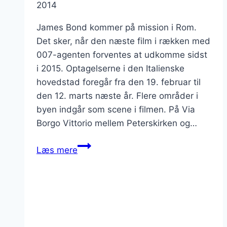
2014
James Bond kommer på mission i Rom.
Det sker, når den næste film i rækken med
007-agenten forventes at udkomme sidst
i 2015. Optagelserne i den Italienske
hovedstad foregår fra den 19. februar til
den 12. marts næste år. Flere områder i
byen indgår som scene i filmen. På Via
Borgo Vittorio mellem Peterskirken og…
James
Læs mere
Bond
optages
i
Rom