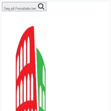
Fortsæt
Søg på ForzaItalia her:
til
indhold