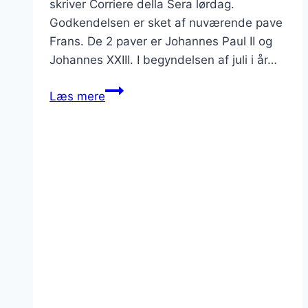
skriver Corriere della Sera lørdag.
Godkendelsen er sket af nuværende pave
Frans. De 2 paver er Johannes Paul II og
Johannes XXIII. I begyndelsen af juli i år…
2
Læs mere
paver
udnævnes
til
helgen
mandag
den
30.
september