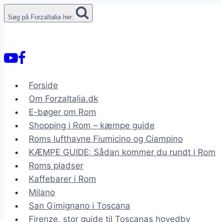
Fortsæt
Søg på ForzaItalia her:
til
indhold
Forside
Om ForzaItalia.dk
E-bøger om Rom
Shopping i Rom – kæmpe guide
Roms lufthavne Fiumicino og Ciampino
KÆMPE GUIDE: Sådan kommer du rundt i Rom
Roms pladser
Kaffebarer i Rom
Milano
San Gimignano i Toscana
Firenze, stor guide til Toscanas hovedby