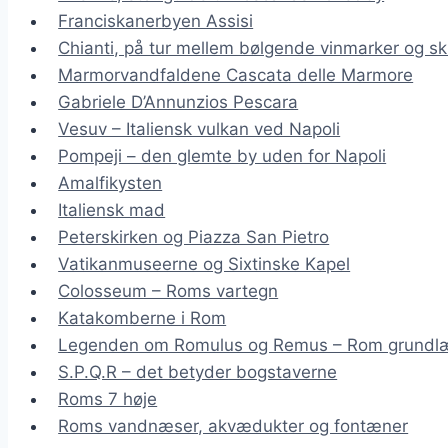
Franciskanerbyen Assisi
Chianti, på tur mellem bølgende vinmarker og sk
Marmorvandfaldene Cascata delle Marmore
Gabriele D’Annunzios Pescara
Vesuv – Italiensk vulkan ved Napoli
Pompeji – den glemte by uden for Napoli
Amalfikysten
Italiensk mad
Peterskirken og Piazza San Pietro
Vatikanmuseerne og Sixtinske Kapel
Colosseum – Roms vartegn
Katakomberne i Rom
Legenden om Romulus og Remus – Rom grundl
S.P.Q.R – det betyder bogstaverne
Roms 7 høje
Roms vandnæser, akvædukter og fontæner