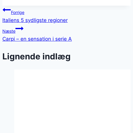
Indlægsnavigation
Forrige
Italiens 5 sydligste regioner
Næste
Carpi – en sensation i serie A
Lignende indlæg