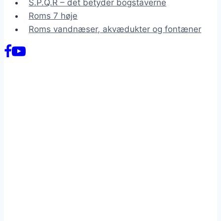
S.P.Q.R – det betyder bogstaverne
Roms 7 høje
Roms vandnæser, akvædukter og fontæner