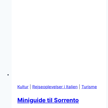
historier
Kultur
|
Rejseoplevelser i Italien
|
Turisme
Miniguide til Sorrento