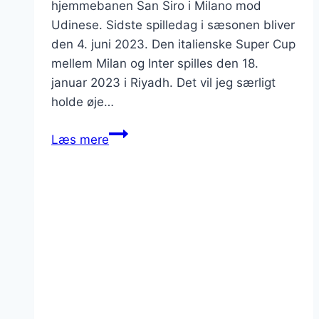
hjemmebanen San Siro i Milano mod
Udinese. Sidste spilledag i sæsonen bliver
den 4. juni 2023. Den italienske Super Cup
mellem Milan og Inter spilles den 18.
januar 2023 i Riyadh. Det vil jeg særligt
holde øje…
Så
Læs mere
ruller
bolden
i
Serie
A
igen
–
læs
vigtigste