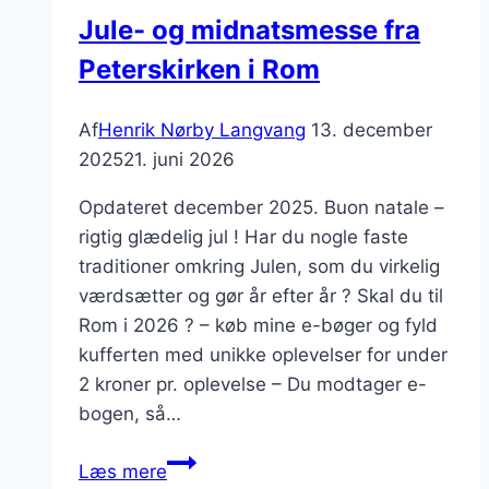
Jule- og midnatsmesse fra
Peterskirken i Rom
Af
Henrik Nørby Langvang
13. december
2025
21. juni 2026
Opdateret december 2025. Buon natale –
rigtig glædelig jul ! Har du nogle faste
traditioner omkring Julen, som du virkelig
værdsætter og gør år efter år ? Skal du til
Rom i 2026 ? – køb mine e-bøger og fyld
kufferten med unikke oplevelser for under
2 kroner pr. oplevelse – Du modtager e-
bogen, så…
Jule-
Læs mere