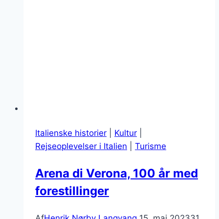
Italienske historier
|
Kultur
|
Rejseoplevelser i Italien
|
Turisme
Arena di Verona, 100 år med
forestillinger
Af
Henrik Nørby Langvang
15. maj 2023
31.