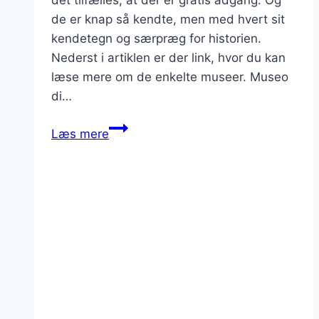
de er knap så kendte, men med hvert sit
kendetegn og særpræg for historien.
Nederst i artiklen er der link, hvor du kan
læse mere om de enkelte museer. Museo
di…
8
Læs mere
gratis
museer
i
Rom