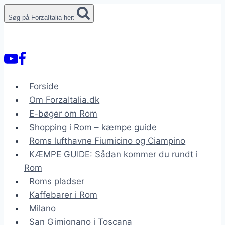
Fortsæt
Søg på ForzaItalia her:
til
indhold
Forside
Om ForzaItalia.dk
E-bøger om Rom
Shopping i Rom – kæmpe guide
Roms lufthavne Fiumicino og Ciampino
KÆMPE GUIDE: Sådan kommer du rundt i
Rom
Roms pladser
Kaffebarer i Rom
Milano
San Gimignano i Toscana