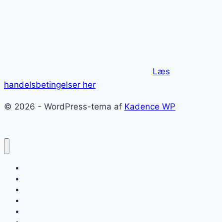
Læs
handelsbetingelser her
© 2026 - WordPress-tema af
Kadence WP
Forside
Om ForzaItalia.dk
E-bøger om Rom
Shopping i Rom – kæmpe guide
Roms lufthavne Fiumicino og Ciampino