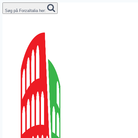
Fortsæt
Søg på ForzaItalia her:
til
indhold