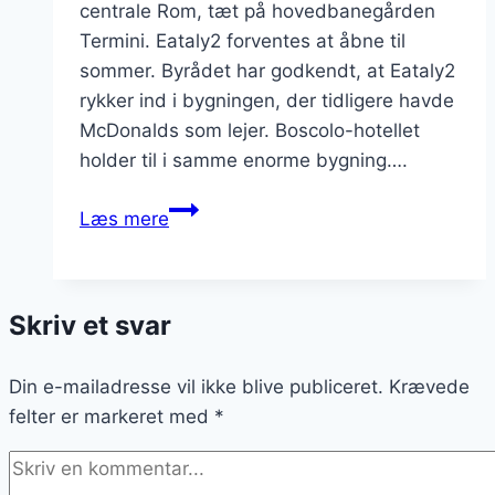
centrale Rom, tæt på hovedbanegården
Termini. Eataly2 forventes at åbne til
sommer. Byrådet har godkendt, at Eataly2
rykker ind i bygningen, der tidligere havde
McDonalds som lejer. Boscolo-hotellet
holder til i samme enorme bygning….
Eataly
Læs mere
åbner
på
Piazza
Skriv et svar
Repubblica
i
Din e-mailadresse vil ikke blive publiceret.
Rom
Krævede
felter er markeret med
*