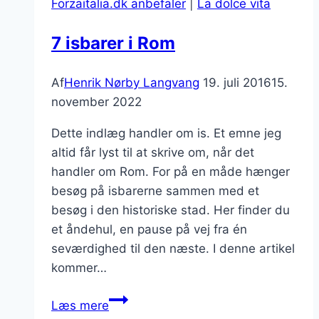
Forzaitalia.dk anbefaler
|
La dolce vita
7 isbarer i Rom
Af
Henrik Nørby Langvang
19. juli 2016
15.
november 2022
Dette indlæg handler om is. Et emne jeg
altid får lyst til at skrive om, når det
handler om Rom. For på en måde hænger
besøg på isbarerne sammen med et
besøg i den historiske stad. Her finder du
et åndehul, en pause på vej fra én
seværdighed til den næste. I denne artikel
kommer…
7
Læs mere
isbarer