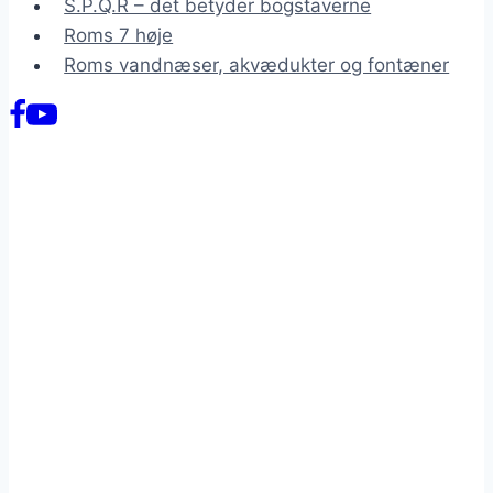
S.P.Q.R – det betyder bogstaverne
Roms 7 høje
Roms vandnæser, akvædukter og fontæner