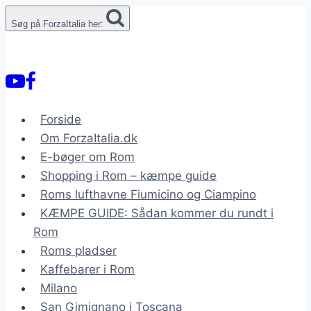
Fortsæt
Søg på ForzaItalia her:
til
indhold
Forside
Om ForzaItalia.dk
E-bøger om Rom
Shopping i Rom – kæmpe guide
Roms lufthavne Fiumicino og Ciampino
KÆMPE GUIDE: Sådan kommer du rundt i
Rom
Roms pladser
Kaffebarer i Rom
Milano
San Gimignano i Toscana