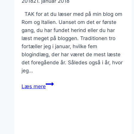
2018
21. januar 2018
TAK for at du læser med på min blog om
Rom og Italien. Uanset om det er første
gang, du har fundet herind eller du har
læst meget på bloggen. Traditionen tro
fortæller jeg i januar, hvilke fem
blogindlæg, der har været de mest læste
det foregående år. Således også i år, hvor
jeg…
Top
Læs mere
5,
mest
læste
blogindlæg
i
2017