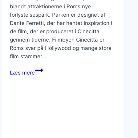
blandt attraktionerne i Roms nye
forlystelsespark. Parken er designet af
Dante Ferretti, der har hentet inspiration i
de film, der er produceret i Cinecitta
gennem tiderne. Filmbyen Cinecitta er
Roms svar på Hollywood og mange store
film stammer…
Cinecitta
Læs mere
World
er
åbnet
i
Rom