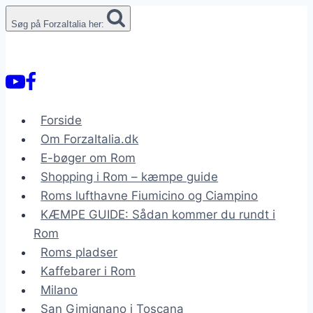
Fortsæt
Søg på ForzaItalia her:
til
indhold
Forside
Om ForzaItalia.dk
E-bøger om Rom
Shopping i Rom – kæmpe guide
Roms lufthavne Fiumicino og Ciampino
KÆMPE GUIDE: Sådan kommer du rundt i
Rom
Roms pladser
Kaffebarer i Rom
Milano
San Gimignano i Toscana