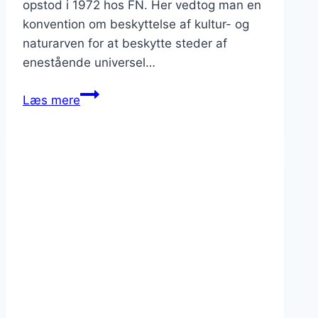
opstod i 1972 hos FN. Her vedtog man en
konvention om beskyttelse af kultur- og
naturarven for at beskytte steder af
enestående universel…
Unesco,
Læs mere
verdensarvsliste
–
se
alle
61
steder
i
Italien