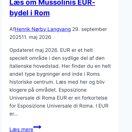
Læs om Mussolinis EUR-
bydel i Rom
Af
Henrik Nørby Langvang
29. september
2025
11. maj 2026
Opdateret maj 2026. EUR er et helt
specielt område i den sydlige del af den
italienske hovedstad. Her finder du en helt
andet type bygninger end inde i Roms
historiske centrum. Læs med her og bliv
klogere på området. Esposizione
Universale di Roma EUR er en forkortelse
for Esposizione Universale di Roma. I EUR
er…
Læs
Læs mere