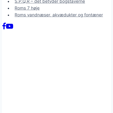
S.P.Q.R – det betyder bogstaverne
Roms 7 høje
Roms vandnæser, akvædukter og fontæner