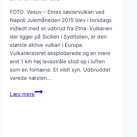
FOTO: Vesuv – Etnas søstervulkan ved
Napoli Julemåneden 2015 blev i torsdags
indledt med et udbrud fra Etna. Vulkanen
der ligger på Sicilien i SydItalien, er den
største aktive vulkan i Europa.
Vulkankrateret eksploderede og en mere
end 1 km høj lavastråle stod op i luften
som en fontæne. Et vildt syn. Udbruddet
varede næsten…
Etna
Læs mere
i
december-
udbrud