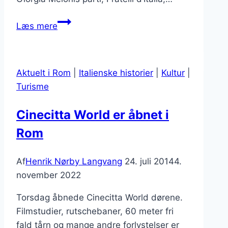
Parlamentsvalg
Læs mere
i
Italien
25.
Aktuelt i Rom
|
Italienske historier
|
Kultur
|
september
Turisme
2022
Cinecitta World er åbnet i
Rom
Af
Henrik Nørby Langvang
24. juli 2014
4.
november 2022
Torsdag åbnede Cinecitta World dørene.
Filmstudier, rutschebaner, 60 meter fri
fald tårn og mange andre forlystelser er