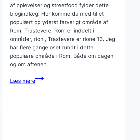
af oplevelser og streetfood fylder dette
blogindlæg. Her komme du med til et
populært og yderst farverigt område af
Rom, Trastevere. Rom er inddelt i
områder, rioni, Trastevere er rione 13. Jeg
har flere gange oset rundt i dette
populære område i Rom. Både om dagen
og om aftenen…
Trastevere,
Læs mere
guide
til
oplevelser
og
streetfood