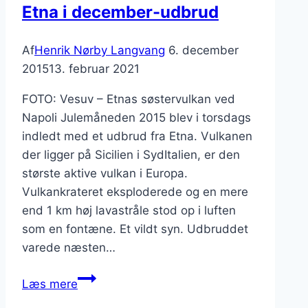
Etna i december-udbrud
Af
Henrik Nørby Langvang
6. december
2015
13. februar 2021
FOTO: Vesuv – Etnas søstervulkan ved
Napoli Julemåneden 2015 blev i torsdags
indledt med et udbrud fra Etna. Vulkanen
der ligger på Sicilien i SydItalien, er den
største aktive vulkan i Europa.
Vulkankrateret eksploderede og en mere
end 1 km høj lavastråle stod op i luften
som en fontæne. Et vildt syn. Udbruddet
varede næsten…
Etna
Læs mere
i