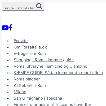
Fortsæt
Søg på ForzaItalia her:
til
indhold
Forside
Om ForzaItalia.dk
E-bøger om Rom
Shopping i Rom – kæmpe guide
Roms lufthavne Fiumicino og Ciampino
KÆMPE GUIDE: Sådan kommer du rundt i Rom
Roms pladser
Kaffebarer i Rom
Milano
San Gimignano i Toscana
Firenze, stor guide til Toscanas hovedby