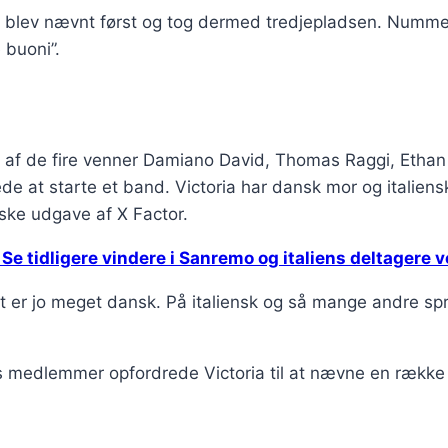
a blev nævnt først og tog dermed tredjepladsen. Numme
 buoni”.
r af de fire venner Damiano David, Thomas Raggi, Ethan 
de at starte et band. Victoria har dansk mor og italien
nske udgave af X Factor.
e tidligere vindere i Sanremo og italiens deltagere v
t er jo meget dansk. På italiensk og så mange andre spr
s medlemmer opfordrede Victoria til at nævne en række