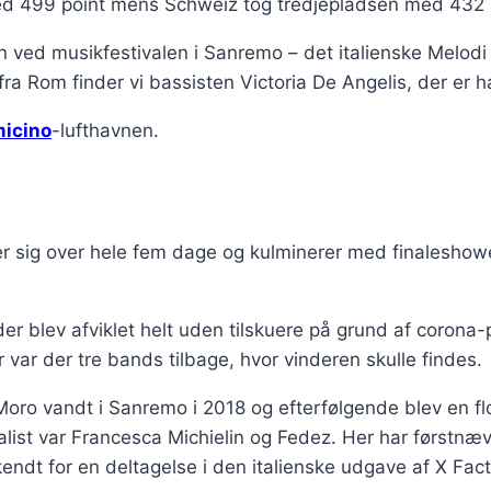
d 499 point mens Schweiz tog tredjepladsen med 432 
ren ved musikfestivalen i Sanremo – det italienske Melod
fra Rom finder vi bassisten Victoria De Angelis, der er 
micino
-lufthavnen.
r sig over hele fem dage og kulminerer med finaleshowet
der blev afviklet helt uden tilskuere på grund af corona
r var der tre bands tilbage, hvor vinderen skulle findes.
oro vandt i Sanremo i 2018 og efterfølgende blev en fl
ist var Francesca Michielin og Fedez. Her har førstnævn
kendt for en deltagelse i den italienske udgave af X Fact