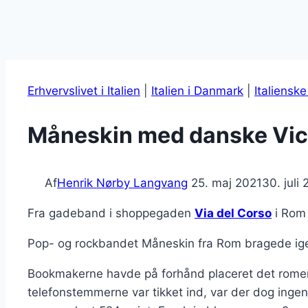
Erhvervslivet i Italien
|
Italien i Danmark
|
Italienske
Måneskin med danske Vict
Af
Henrik Nørby Langvang
25. maj 2021
30. juli
Fra gadeband i shoppegaden
Via del Corso
i Rom 
Pop- og rockbandet Måneskin fra Rom bragede igen
Bookmakerne havde på forhånd placeret det romersk
telefonstemmerne var tikket ind, var der dog ingen