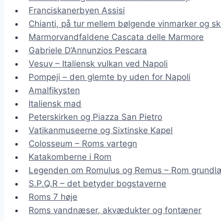
Franciskanerbyen Assisi
Chianti, på tur mellem bølgende vinmarker og sk
Marmorvandfaldene Cascata delle Marmore
Gabriele D’Annunzios Pescara
Vesuv – Italiensk vulkan ved Napoli
Pompeji – den glemte by uden for Napoli
Amalfikysten
Italiensk mad
Peterskirken og Piazza San Pietro
Vatikanmuseerne og Sixtinske Kapel
Colosseum – Roms vartegn
Katakomberne i Rom
Legenden om Romulus og Remus – Rom grundl
S.P.Q.R – det betyder bogstaverne
Roms 7 høje
Roms vandnæser, akvædukter og fontæner