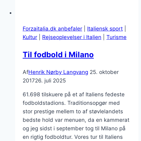
Forzaitalia.dk anbefaler
|
Italiensk sport
|
Kultur
|
Rejseoplevelser i Italien
|
Turisme
Til fodbold i Milano
Af
Henrik Nørby Langvang
25. oktober
2017
26. juli 2025
61.698 tilskuere på et af Italiens fedeste
fodboldstadions. Traditionsopgør med
stor prestige mellem to af støvlelandets
bedste hold var menuen, da en kammerat
og jeg sidst i september tog til Milano på
en rigtig fodboldtur. Vores tur til Italiens