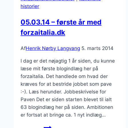
Rom
historier
05.03.14 – første år med
forzaitalia.dk
Af
Henrik Nørby Langvang
5. marts 2014
I dag er det nøjagtig 1 år siden, du kunne
læse mit første blogindlæg her på
forzaitalia. Det handlede om hvad der
kræves for at bestride jobbet som pave
:-). Læs herunder. Jobbeskrivelse for
Paven Det er siden starten blevet til ialt
63 blogindlæg her på siden. Ambitionen
er fortsat at bringe ca. 1 nyt indlæg…
05.03.14