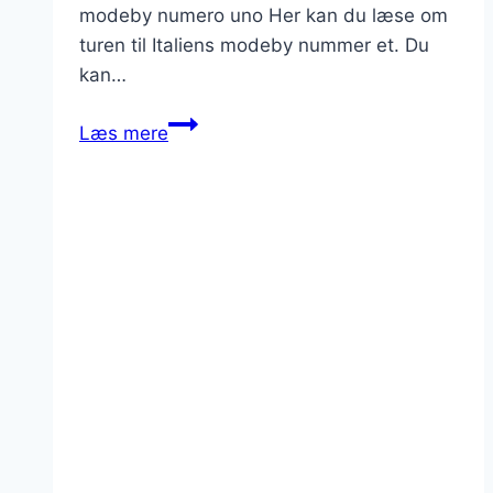
modeby numero uno Her kan du læse om
turen til Italiens modeby nummer et. Du
kan…
Til
Læs mere
fodbold
i
Milano