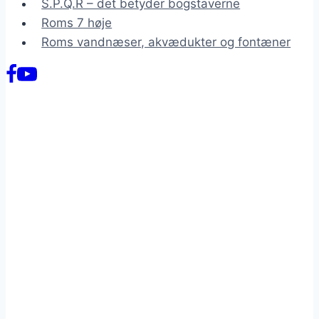
S.P.Q.R – det betyder bogstaverne
Roms 7 høje
Roms vandnæser, akvædukter og fontæner