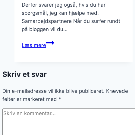
Derfor svarer jeg også, hvis du har
spørgsmål, jeg kan hjælpe med.
Samarbejdspartnere Når du surfer rundt
på bloggen vil du…
Samarbejde
Læs mere
med
netværk
på
Skriv et svar
Forzaitalia.dk
Din e-mailadresse vil ikke blive publiceret.
Krævede
felter er markeret med
*