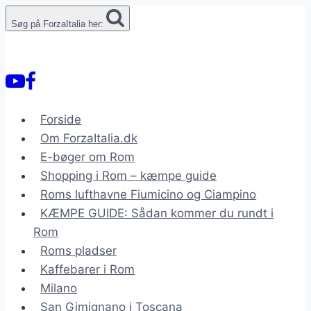
Fortsæt
Søg på ForzaItalia her:
til
indhold
Forside
Om ForzaItalia.dk
E-bøger om Rom
Shopping i Rom – kæmpe guide
Roms lufthavne Fiumicino og Ciampino
KÆMPE GUIDE: Sådan kommer du rundt i
Rom
Roms pladser
Kaffebarer i Rom
Milano
San Gimignano i Toscana