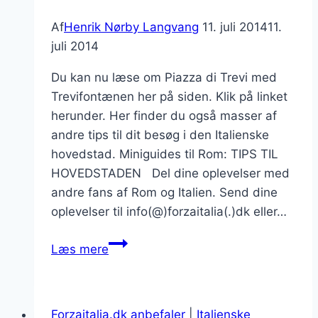
Af
Henrik Nørby Langvang
11. juli 2014
11.
juli 2014
Du kan nu læse om Piazza di Trevi med
Trevifontænen her på siden. Klik på linket
herunder. Her finder du også masser af
andre tips til dit besøg i den Italienske
hovedstad. Miniguides til Rom: TIPS TIL
HOVEDSTADEN Del dine oplevelser med
andre fans af Rom og Italien. Send dine
oplevelser til info(@)forzaitalia(.)dk eller…
Miniguide
Læs mere
til
Trevifontænen
i
Forzaitalia.dk anbefaler
|
Italienske