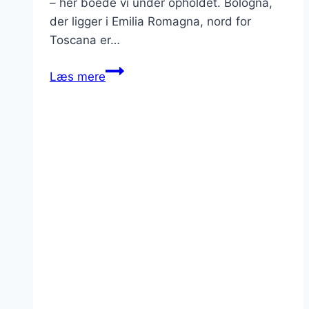
– her boede vi under opholdet. Bologna,
der ligger i Emilia Romagna, nord for
Toscana er…
Friske
Læs mere
miniguides
til
din
ferie
i
Toscana