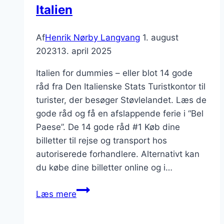
Italien
Af
Henrik Nørby Langvang
1. august
2023
13. april 2025
Italien for dummies – eller blot 14 gode
råd fra Den Italienske Stats Turistkontor til
turister, der besøger Støvlelandet. Læs de
gode råd og få en afslappende ferie i “Bel
Paese”. De 14 gode råd #1 Køb dine
billetter til rejse og transport hos
autoriserede forhandlere. Alternativt kan
du købe dine billetter online og i…
14
Læs mere
gode
råd