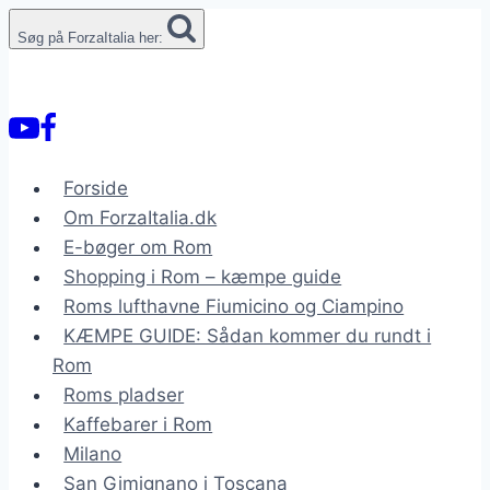
Fortsæt
Søg på ForzaItalia her:
til
indhold
Forside
Om ForzaItalia.dk
E-bøger om Rom
Shopping i Rom – kæmpe guide
Roms lufthavne Fiumicino og Ciampino
KÆMPE GUIDE: Sådan kommer du rundt i
Rom
Roms pladser
Kaffebarer i Rom
Milano
San Gimignano i Toscana