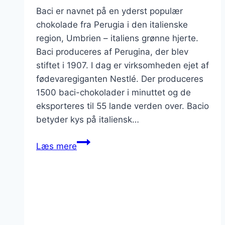
Baci er navnet på en yderst populær
chokolade fra Perugia i den italienske
region, Umbrien – italiens grønne hjerte.
Baci produceres af Perugina, der blev
stiftet i 1907. I dag er virksomheden ejet af
fødevaregiganten Nestlé. Der produceres
1500 baci-chokolader i minuttet og de
eksporteres til 55 lande verden over. Bacio
betyder kys på italiensk…
Baci
Læs mere
lancerer
chokolade
med
kærlige
hilsner
til