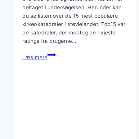
deltaget i undersøgelsen. Herunder kan
du se listen over de 15 mest populære
kirker/katedraler i støvlelandet. Top15 var
de katedraler, der modtog de højeste
ratings fra brugerne…
De
Læs mere
15
mest
populære
katedraler
i
Italien
2023