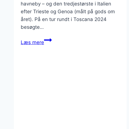
havneby – og den tredjestørste i Italien
efter Trieste og Genoa (målt på gods om
året). På en tur rundt i Toscana 2024
besøgte…
Livorno
Læs mere
–
Toscanas
store
havneby