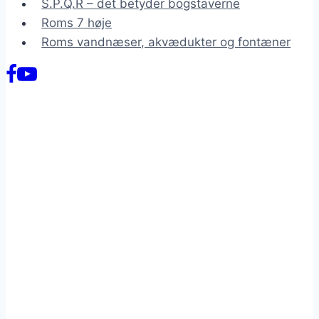
S.P.Q.R – det betyder bogstaverne
Roms 7 høje
Roms vandnæser, akvædukter og fontæner