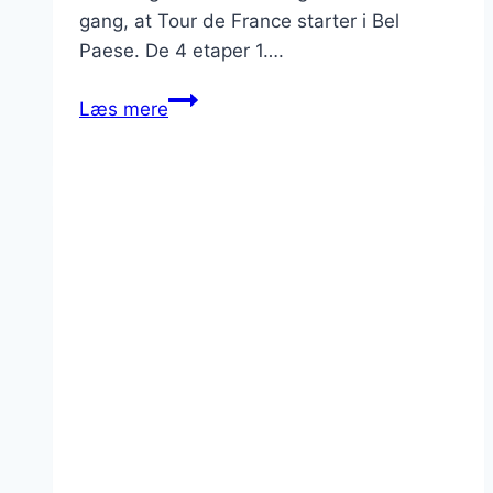
gang, at Tour de France starter i Bel
Paese. De 4 etaper 1….
Tour
Læs mere
de
France
2024
starter
i
Italien