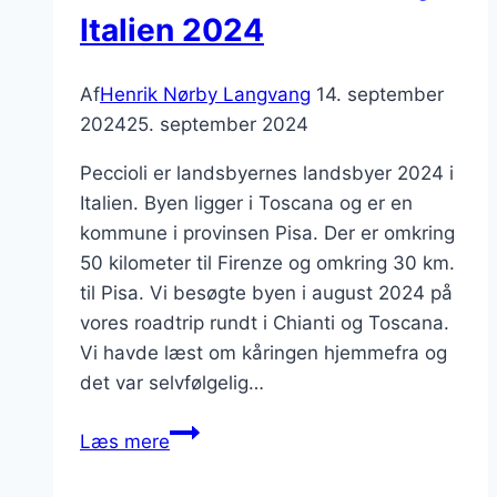
Italien 2024
Af
Henrik Nørby Langvang
14. september
2024
25. september 2024
Peccioli er landsbyernes landsbyer 2024 i
Italien. Byen ligger i Toscana og er en
kommune i provinsen Pisa. Der er omkring
50 kilometer til Firenze og omkring 30 km.
til Pisa. Vi besøgte byen i august 2024 på
vores roadtrip rundt i Chianti og Toscana.
Vi havde læst om kåringen hjemmefra og
det var selvfølgelig…
Peccioli
Læs mere
–
årets