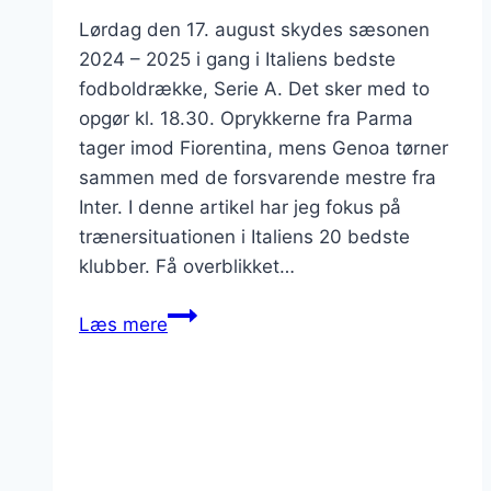
Lørdag den 17. august skydes sæsonen
2024 – 2025 i gang i Italiens bedste
fodboldrække, Serie A. Det sker med to
opgør kl. 18.30. Oprykkerne fra Parma
tager imod Fiorentina, mens Genoa tørner
sammen med de forsvarende mestre fra
Inter. I denne artikel har jeg fokus på
trænersituationen i Italiens 20 bedste
klubber. Få overblikket…
Kæmpe
Læs mere
optakt:
cheftrænerne
i
de
20