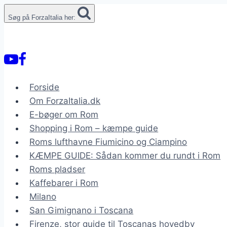
Fortsæt
Søg på ForzaItalia her:
til
indhold
Forside
Om ForzaItalia.dk
E-bøger om Rom
Shopping i Rom – kæmpe guide
Roms lufthavne Fiumicino og Ciampino
KÆMPE GUIDE: Sådan kommer du rundt i Rom
Roms pladser
Kaffebarer i Rom
Milano
San Gimignano i Toscana
Firenze, stor guide til Toscanas hovedby