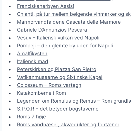
Franciskanerbyen Assisi
Chianti, på tur mellem bølgende vinmarker og sk
Marmorvandfaldene Cascata delle Marmore
Gabriele D’Annunzios Pescara
Vesuv – Italiensk vulkan ved Napoli
Pompeji – den glemte by uden for Napoli
Amalfikysten
Italiensk mad
Peterskirken og Piazza San Pietro
Vatikanmuseerne og Sixtinske Kapel
Colosseum – Roms vartegn
Katakomberne i Rom
Legenden om Romulus og Remus – Rom grundl
S.P.Q.R – det betyder bogstaverne
Roms 7 høje
Roms vandnæser, akvædukter og fontæner