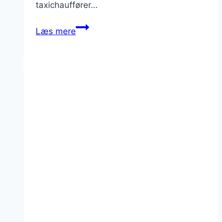
taxichauffører…
Udfordringer
Læs mere
med
taxi
i
Roms
lufthavne