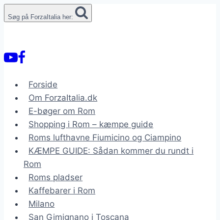
Fortsæt
Søg på ForzaItalia her:
til
indhold
Forside
Om ForzaItalia.dk
E-bøger om Rom
Shopping i Rom – kæmpe guide
Roms lufthavne Fiumicino og Ciampino
KÆMPE GUIDE: Sådan kommer du rundt i
Rom
Roms pladser
Kaffebarer i Rom
Milano
San Gimignano i Toscana