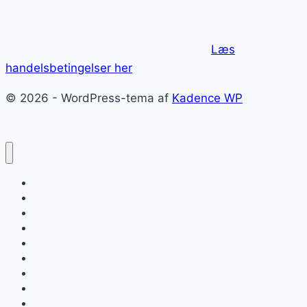
Læs
handelsbetingelser her
© 2026 - WordPress-tema af
Kadence WP
Forside
Om ForzaItalia.dk
E-bøger om Rom
Shopping i Rom – kæmpe guide
Roms lufthavne Fiumicino og Ciampino
KÆMPE GUIDE: Sådan kommer du rundt i Rom
Roms pladser
Kaffebarer i Rom
Milano