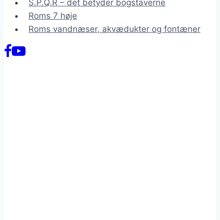
S.P.Q.R – det betyder bogstaverne
Roms 7 høje
Roms vandnæser, akvædukter og fontæner