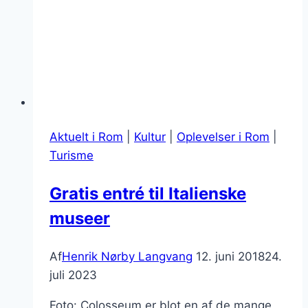
Aktuelt i Rom
|
Kultur
|
Oplevelser i Rom
|
Turisme
Gratis entré til Italienske
museer
Af
Henrik Nørby Langvang
12. juni 2018
24.
juli 2023
Foto: Colosseum er blot en af de mange