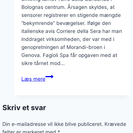
Bolognas centrum. Årsagen skyldes, at
sensorer registrerer en stigende mængde
“bekymrende” bevægelser. Ifølge den
italienske avis Corriere della Sera har man
inddraget virksomheden, der var med i
genopretningen af Morandi-broen i
Genova. Fagioli Spa får opgaven med at
sikre tårnet mod…
Bolognas
Læs mere
Torre
della
Garisenda
Skriv et svar
vakler
Din e-mailadresse vil ikke blive publiceret.
Krævede
felter er markeret med
*