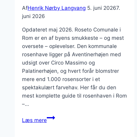
Af
Henrik Nørby Langvang
5. juni 2026
7.
juni 2026
Opdateret maj 2026. Roseto Comunale i
Rom er en af byens smukkeste – og mest
oversete – oplevelser. Den kommunale
rosenhave ligger på Aventinerhøjen med
udsigt over Circo Massimo og
Palatinerhøjen, og hvert forår blomstrer
mere end 1.000 rosensorter i et
spektakulært farvehav. Her får du den
mest komplette guide til rosenhaven i Rom
–…
Roseto
Læs mere
Comunale
i