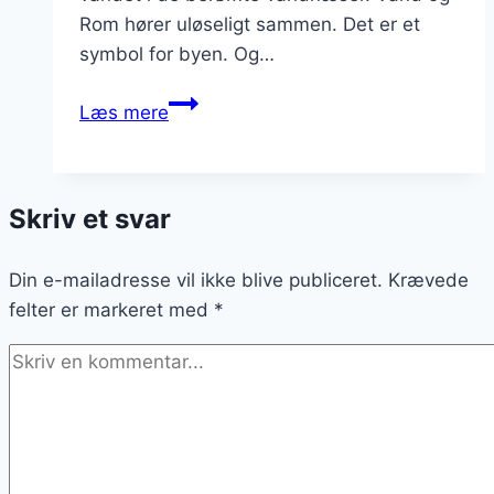
Rom hører uløseligt sammen. Det er et
symbol for byen. Og…
Rom
Læs mere
lukker
for
vandet
Skriv et svar
i
vandnæserne
Din e-mailadresse vil ikke blive publiceret.
Krævede
felter er markeret med
*