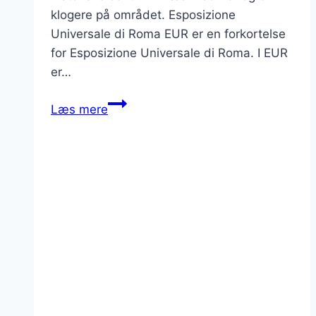
klogere på området. Esposizione
Universale di Roma EUR er en forkortelse
for Esposizione Universale di Roma. I EUR
er…
Læs
Læs mere
om
Mussolinis
EUR-
bydel
i
Rom