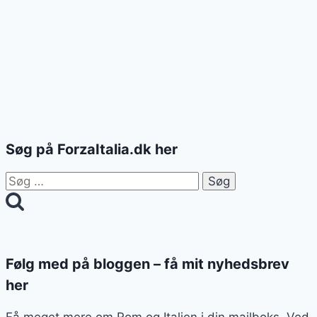
Søg på ForzaItalia.dk her
Søg
efter:
Følg med på bloggen – få mit nyhedsbrev
her
Få meget mere om Rom og Italien i din mailboks. Ved