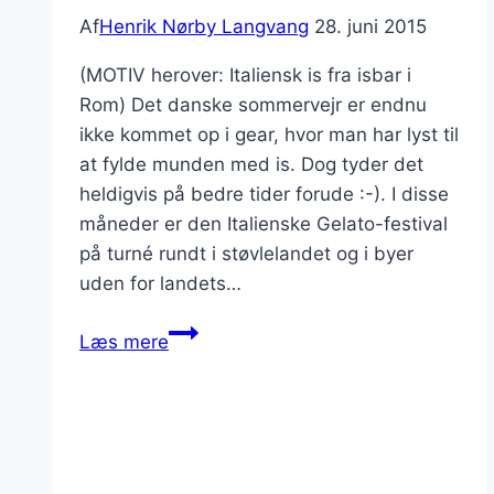
Af
Henrik Nørby Langvang
28. juni 2015
(MOTIV herover: Italiensk is fra isbar i
Rom) Det danske sommervejr er endnu
ikke kommet op i gear, hvor man har lyst til
at fylde munden med is. Dog tyder det
heldigvis på bedre tider forude :-). I disse
måneder er den Italienske Gelato-festival
på turné rundt i støvlelandet og i byer
uden for landets…
Is
Læs mere
med
ricotta
og
jordbær
vinder