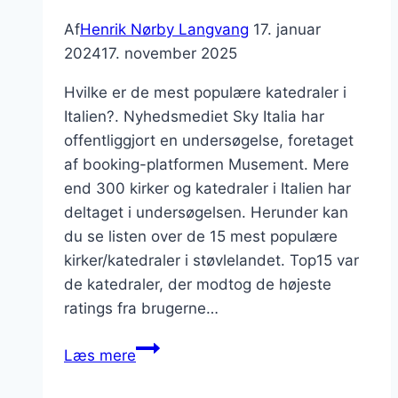
Af
Henrik Nørby Langvang
17. januar
2024
17. november 2025
Hvilke er de mest populære katedraler i
Italien?. Nyhedsmediet Sky Italia har
offentliggjort en undersøgelse, foretaget
af booking-platformen Musement. Mere
end 300 kirker og katedraler i Italien har
deltaget i undersøgelsen. Herunder kan
du se listen over de 15 mest populære
kirker/katedraler i støvlelandet. Top15 var
de katedraler, der modtog de højeste
ratings fra brugerne…
De
Læs mere
15
mest