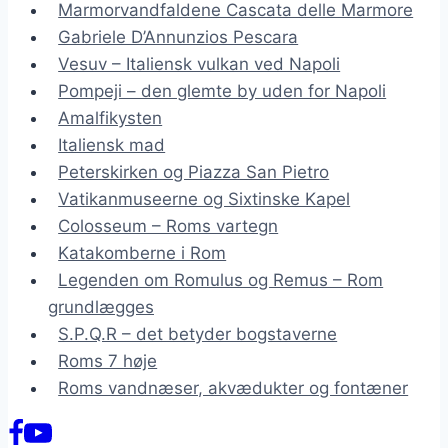
Marmorvandfaldene Cascata delle Marmore
Gabriele D’Annunzios Pescara
Vesuv – Italiensk vulkan ved Napoli
Pompeji – den glemte by uden for Napoli
Amalfikysten
Italiensk mad
Peterskirken og Piazza San Pietro
Vatikanmuseerne og Sixtinske Kapel
Colosseum – Roms vartegn
Katakomberne i Rom
Legenden om Romulus og Remus – Rom
grundlægges
S.P.Q.R – det betyder bogstaverne
Roms 7 høje
Roms vandnæser, akvædukter og fontæner