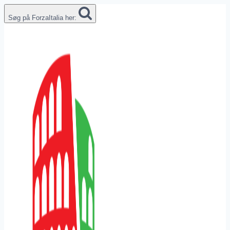
Fortsæt
Søg på ForzaItalia her:
til
indhold