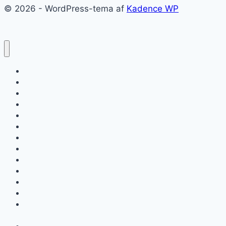
© 2026 - WordPress-tema af
Kadence WP
Forside
Om ForzaItalia.dk
E-bøger om Rom
Shopping i Rom – kæmpe guide
Roms lufthavne Fiumicino og Ciampino
KÆMPE GUIDE: Sådan kommer du rundt i Rom
Roms pladser
Kaffebarer i Rom
Milano
San Gimignano i Toscana
Firenze, stor guide til Toscanas hovedby
Franciskanerbyen Assisi
Chianti, på tur mellem bølgende vinmarker og skulpturer i
Toscana