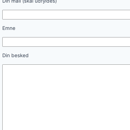
Din mail (skal udfyldes)
Emne
Din besked