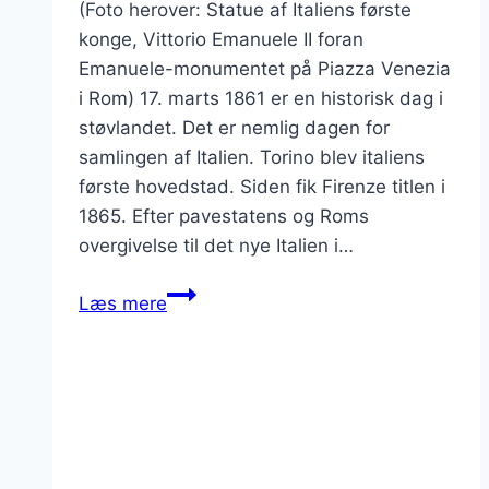
(Foto herover: Statue af Italiens første
konge, Vittorio Emanuele II foran
Emanuele-monumentet på Piazza Venezia
i Rom) 17. marts 1861 er en historisk dag i
støvlandet. Det er nemlig dagen for
samlingen af Italien. Torino blev italiens
første hovedstad. Siden fik Firenze titlen i
1865. Efter pavestatens og Roms
overgivelse til det nye Italien i…
Italien
Læs mere
fejrer
164
års
fødselsdag