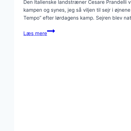
Den Italienske landstræner Cesare Prandelli v
kampen og synes, jeg så viljen til sejr i øjnene
Tempo” efter lørdagens kamp. Sejren blev nat
Tusindvis
Læs mere
festede
i
Roms
gader