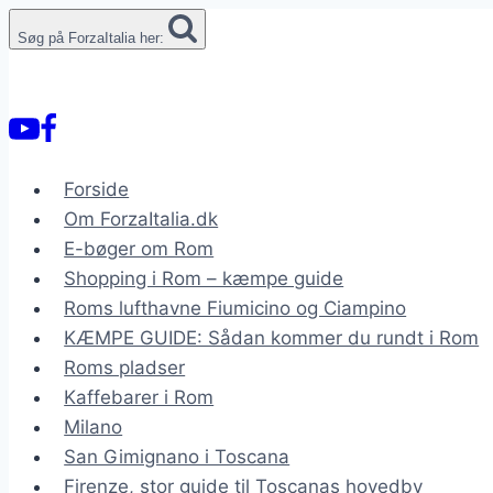
Fortsæt
Søg på ForzaItalia her:
til
indhold
Forside
Om ForzaItalia.dk
E-bøger om Rom
Shopping i Rom – kæmpe guide
Roms lufthavne Fiumicino og Ciampino
KÆMPE GUIDE: Sådan kommer du rundt i Rom
Roms pladser
Kaffebarer i Rom
Milano
San Gimignano i Toscana
Firenze, stor guide til Toscanas hovedby