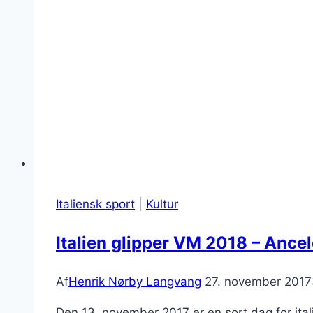
Italiensk sport
|
Kultur
Italien glipper VM 2018 – Ancelo
Af
Henrik Nørby Langvang
27. november 2017
Den 13. november 2017 er en sort dag for it