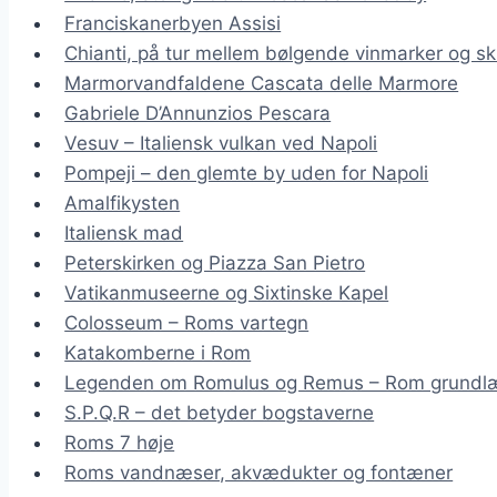
Franciskanerbyen Assisi
Chianti, på tur mellem bølgende vinmarker og sk
Marmorvandfaldene Cascata delle Marmore
Gabriele D’Annunzios Pescara
Vesuv – Italiensk vulkan ved Napoli
Pompeji – den glemte by uden for Napoli
Amalfikysten
Italiensk mad
Peterskirken og Piazza San Pietro
Vatikanmuseerne og Sixtinske Kapel
Colosseum – Roms vartegn
Katakomberne i Rom
Legenden om Romulus og Remus – Rom grundl
S.P.Q.R – det betyder bogstaverne
Roms 7 høje
Roms vandnæser, akvædukter og fontæner