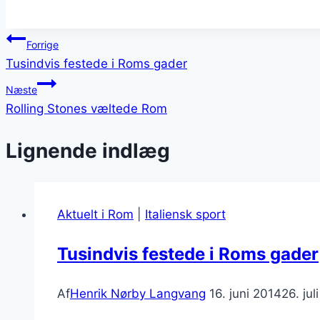
Indlægsnavigation
Forrige
Tusindvis festede i Roms gader
Næste
Rolling Stones væltede Rom
Lignende indlæg
Aktuelt i Rom
|
Italiensk sport
Tusindvis festede i Roms gader
Af
Henrik Nørby Langvang
16. juni 2014
26. jul