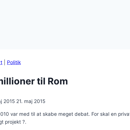
rt
|
Politik
millioner til Rom
aj 2015
21. maj 2015
10 var med til at skabe meget debat. For skal en privat 
gt projekt ?.