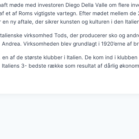
ft møde med investoren Diego Della Valle om flere inve
 af et af Roms vigtigste vartegn. Efter mødet mellem de
 en ny aftale, der sikrer kunsten og kulturen i den Itali
 Italienske virksomhed Tods, der producerer sko og andre
ndrea. Virksomheden blev grundlagt i 1920’erne af brø
, en af de største klubber i Italien. De kom ind i klubbe
Italiens 3- bedste række som resultat af dårlig økonomi 