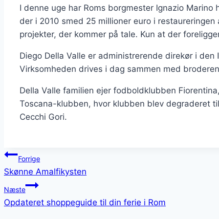
I denne uge har Roms borgmester Ignazio Marino ha
der i 2010 smed 25 millioner euro i restaureringen
projekter, der kommer på tale. Kun at der foreligger
Diego Della Valle er administrerende direkør i den
Virksomheden drives i dag sammen med broderen A
Della Valle familien ejer fodboldklubben Fiorentina
Toscana-klubben, hvor klubben blev degraderet til 
Cecchi Gori.
Indlægsnavigation
Forrige
Skønne Amalfikysten
Næste
Opdateret shoppeguide til din ferie i Rom