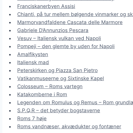
Franciskanerbyen Assisi
Chianti, på tur mellem bølgende vinmarker og sk
Marmorvandfaldene Cascata delle Marmore
Gabriele D’Annunzios Pescara
Vesuv – Italiensk vulkan ved Napoli
Pompeji – den glemte by uden for Napoli
Amalfikysten
Italiensk mad
Peterskirken og Piazza San Pietro
Vatikanmuseerne og Sixtinske Kapel
Colosseum – Roms vartegn
Katakomberne i Rom
Legenden om Romulus og Remus – Rom grundl
S.P.Q.R – det betyder bogstaverne
Roms 7 høje
Roms vandnæser, akvædukter og fontæner