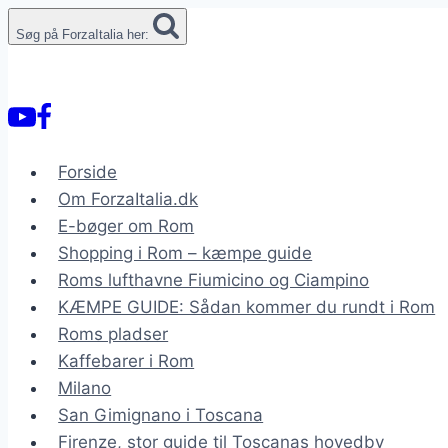
Fortsæt
Søg på ForzaItalia her:
til
indhold
Forside
Om ForzaItalia.dk
E-bøger om Rom
Shopping i Rom – kæmpe guide
Roms lufthavne Fiumicino og Ciampino
KÆMPE GUIDE: Sådan kommer du rundt i Rom
Roms pladser
Kaffebarer i Rom
Milano
San Gimignano i Toscana
Firenze, stor guide til Toscanas hovedby