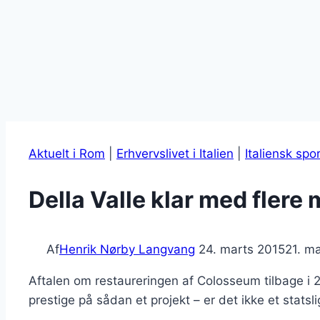
Aktuelt i Rom
|
Erhvervslivet i Italien
|
Italiensk spo
Della Valle klar med flere 
Af
Henrik Nørby Langvang
24. marts 2015
21. m
Aftalen om restaureringen af Colosseum tilbage i 20
prestige på sådan et projekt – er det ikke et statsli