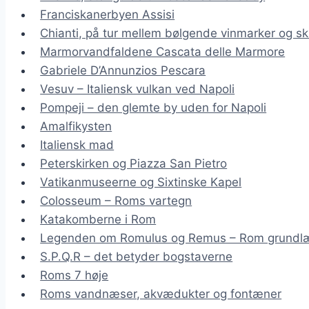
Franciskanerbyen Assisi
Chianti, på tur mellem bølgende vinmarker og sk
Marmorvandfaldene Cascata delle Marmore
Gabriele D’Annunzios Pescara
Vesuv – Italiensk vulkan ved Napoli
Pompeji – den glemte by uden for Napoli
Amalfikysten
Italiensk mad
Peterskirken og Piazza San Pietro
Vatikanmuseerne og Sixtinske Kapel
Colosseum – Roms vartegn
Katakomberne i Rom
Legenden om Romulus og Remus – Rom grundl
S.P.Q.R – det betyder bogstaverne
Roms 7 høje
Roms vandnæser, akvædukter og fontæner