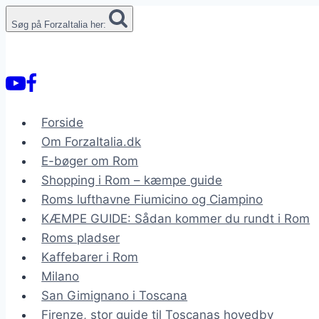
Fortsæt
Søg på ForzaItalia her:
til
indhold
Forside
Om ForzaItalia.dk
E-bøger om Rom
Shopping i Rom – kæmpe guide
Roms lufthavne Fiumicino og Ciampino
KÆMPE GUIDE: Sådan kommer du rundt i Rom
Roms pladser
Kaffebarer i Rom
Milano
San Gimignano i Toscana
Firenze, stor guide til Toscanas hovedby