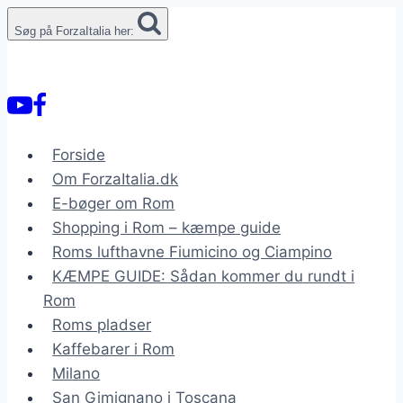
Fortsæt
Søg på ForzaItalia her:
til
indhold
Forside
Om ForzaItalia.dk
E-bøger om Rom
Shopping i Rom – kæmpe guide
Roms lufthavne Fiumicino og Ciampino
KÆMPE GUIDE: Sådan kommer du rundt i
Rom
Roms pladser
Kaffebarer i Rom
Milano
San Gimignano i Toscana