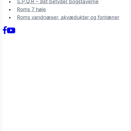
S.P.Q.R – det betyder bogstaverne
Roms 7 høje
Roms vandnæser, akvædukter og fontæner