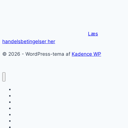
Læs
handelsbetingelser her
© 2026 - WordPress-tema af
Kadence WP
Forside
Om ForzaItalia.dk
E-bøger om Rom
Shopping i Rom – kæmpe guide
Roms lufthavne Fiumicino og Ciampino
KÆMPE GUIDE: Sådan kommer du rundt i Rom
Roms pladser