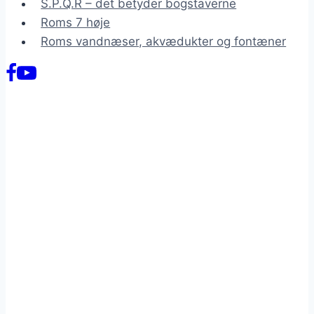
S.P.Q.R – det betyder bogstaverne
Roms 7 høje
Roms vandnæser, akvædukter og fontæner