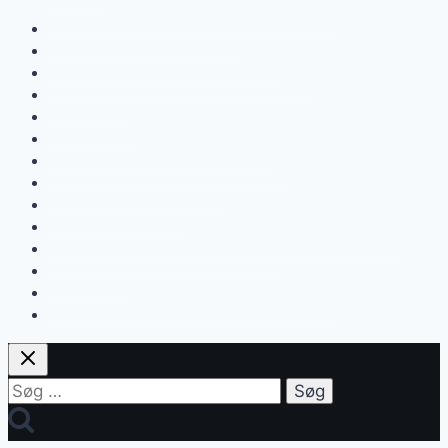
Toscana
Marmorvandfaldene Cascata delle Marmore
Gabriele D’Annunzios Pescara
Vesuv – Italiensk vulkan ved Napoli
Pompeji – den glemte by uden for Napoli
Amalfikysten
Italiensk mad
Peterskirken og Piazza San Pietro
Vatikanmuseerne og Sixtinske Kapel
Colosseum – Roms vartegn
Katakomberne i Rom
Legenden om Romulus og Remus – Rom grundlægges
S.P.Q.R – det betyder bogstaverne
Roms 7 høje
Roms vandnæser, akvædukter og fontæner
Søg
efter: