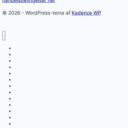
handelsbetingelser her
© 2026 - WordPress-tema af
Kadence WP
Forside
Om ForzaItalia.dk
E-bøger om Rom
Shopping i Rom – kæmpe guide
Roms lufthavne Fiumicino og Ciampino
KÆMPE GUIDE: Sådan kommer du rundt i Rom
Roms pladser
Kaffebarer i Rom
Milano
San Gimignano i Toscana
Firenze, stor guide til Toscanas hovedby
Franciskanerbyen Assisi
Chianti, på tur mellem bølgende vinmarker og skulpturer i