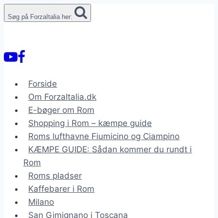
Fortsæt
Søg på ForzaItalia her:
til
indhold
Forside
Om ForzaItalia.dk
E-bøger om Rom
Shopping i Rom – kæmpe guide
Roms lufthavne Fiumicino og Ciampino
KÆMPE GUIDE: Sådan kommer du rundt i
Rom
Roms pladser
Kaffebarer i Rom
Milano
San Gimignano i Toscana