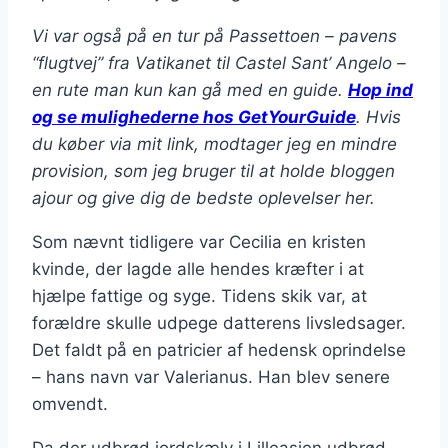
Vi var også på en tur på Passettoen – pavens
“flugtvej” fra Vatikanet til Castel Sant’ Angelo –
en rute man kun kan gå med en guide.
Hop ind
og se mulighederne hos GetYourGuide
. Hvis
du køber via mit link, modtager jeg en mindre
provision, som jeg bruger til at holde bloggen
ajour og give dig de bedste oplevelser her.
Som nævnt tidligere var Cecilia en kristen
kvinde, der lagde alle hendes kræfter i at
hjælpe fattige og syge. Tidens skik var, at
forældre skulle udpege datterens livsledsager.
Det faldt på en patricier af hedensk oprindelse
– hans navn var Valerianus. Han blev senere
omvendt.
Da der udbrød jordskælv i Lilleasien udbrød